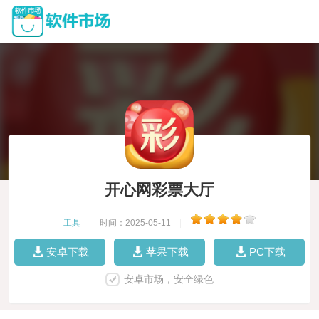
开心网彩票大厅
工具
|
时间：2025-05-11
|
安卓下载
苹果下载
PC下载
安卓市场，安全绿色