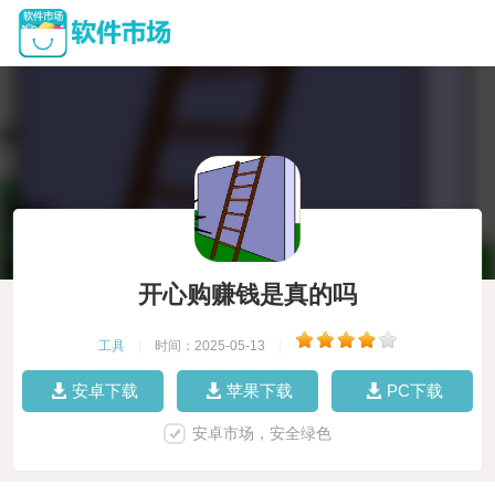
开心购赚钱是真的吗
工具
|
时间：2025-05-13
|
安卓下载
苹果下载
PC下载
安卓市场，安全绿色