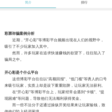
简介
排行
彩票诈骗案例分析
近期，“开心彩”等博彩平台频频出现在人们的视野中，
吸引了不少玩家加入其中。
然而，许多玩家在追求快速赚钱的欲望下，往往陷入了
骗局之中。
开心彩是个什么平台
这些博彩平台往往以“高额回报”、“低门槛”等诱人的口号
来吸引玩家，实质上却是设下重重陷阱，让玩家无法获利。
在“开心彩”等博彩平台上，玩家经常会遇到“卡顿”、“提
现困难”等问题，导致他们无法顺利获得奖金。
而一些不法分子还通过操纵开奖结果来让玩家输钱，致
使他们陷入经济困境。