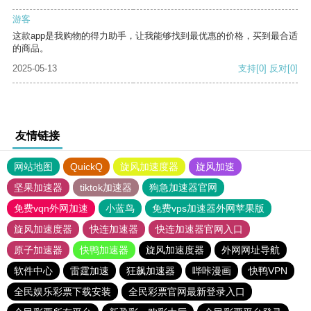
游客
这款app是我购物的得力助手，让我能够找到最优惠的价格，买到最合适
的商品。
2025-05-13
支持
[0]
反对
[0]
友情链接
网站地图
QuickQ
旋风加速度器
旋风加速
坚果加速器
tiktok加速器
狗急加速器官网
免费vqn外网加速
小蓝鸟
免费vps加速器外网苹果版
旋风加速度器
快连加速器
快连加速器官网入口
原子加速器
快鸭加速器
旋风加速度器
外网网址导航
软件中心
雷霆加速
狂飙加速器
哔咔漫画
快鸭VPN
全民娱乐彩票下载安装
全民彩票官网最新登录入口