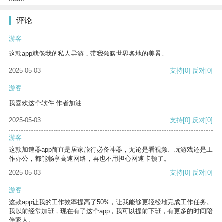
评论
游客
这款app就像我的私人导游，带我领略世界各地的美景。
2025-05-03
支持
[0]
反对
[0]
游客
我喜欢这个软件 作者加油
2025-05-03
支持
[0]
反对
[0]
游客
这款加速器app简直是居家旅行必备神器，无论是看视频、玩游戏还是工
作办公，都能畅享高速网络，再也不用担心网速卡顿了。
2025-05-03
支持
[0]
反对
[0]
游客
这款app让我的工作效率提高了50%，让我能够更轻松地完成工作任务。
我以前经常加班，现在有了这个app，我可以提前下班，有更多的时间陪
伴家人。