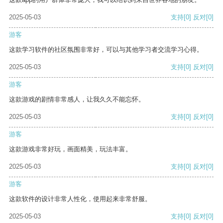
2025-05-03
支持
[0]
反对
[0]
游客
这款学习软件的社区氛围非常好，可以与其他学习者交流学习心得。
2025-05-03
支持
[0]
反对
[0]
游客
这款游戏的剧情非常感人，让我久久不能忘怀。
2025-05-03
支持
[0]
反对
[0]
游客
这款游戏非常好玩，画面精美，玩法丰富。
2025-05-03
支持
[0]
反对
[0]
游客
这款软件的设计非常人性化，使用起来非常舒服。
2025-05-03
支持
[0]
反对
[0]