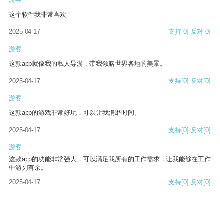
这个软件我非常喜欢
2025-04-17
支持
[0]
反对
[0]
游客
这款app就像我的私人导游，带我领略世界各地的美景。
2025-04-17
支持
[0]
反对
[0]
游客
这款app的游戏非常好玩，可以让我消磨时间。
2025-04-17
支持
[0]
反对
[0]
游客
这款app的功能非常强大，可以满足我所有的工作需求，让我能够在工作
中游刃有余。
2025-04-17
支持
[0]
反对
[0]