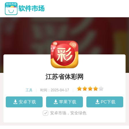
江苏省体彩网
工具
|
时间：2025-04-17
|
安卓下载
苹果下载
PC下载
安卓市场，安全绿色