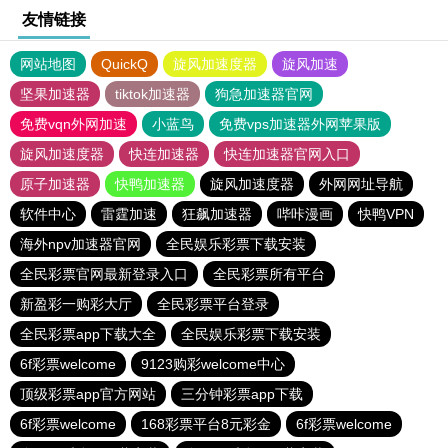
友情链接
网站地图
QuickQ
旋风加速度器
旋风加速
坚果加速器
tiktok加速器
狗急加速器官网
免费vqn外网加速
小蓝鸟
免费vps加速器外网苹果版
旋风加速度器
快连加速器
快连加速器官网入口
原子加速器
快鸭加速器
旋风加速度器
外网网址导航
软件中心
雷霆加速
狂飙加速器
哔咔漫画
快鸭VPN
海外npv加速器官网
全民娱乐彩票下载安装
全民彩票官网最新登录入口
全民彩票所有平台
新盈彩一购彩大厅
全民彩票平台登录
全民彩票app下载大全
全民娱乐彩票下载安装
6f彩票welcome
9123购彩welcome中心
顶级彩票app官方网站
三分钟彩票app下载
6f彩票welcome
168彩票平台8元彩金
6f彩票welcome