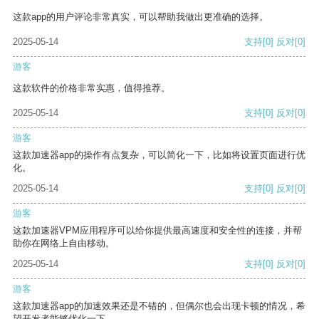
这款app的用户评论非常真实，可以帮助我做出更准确的选择。
2025-05-14
支持
[0]
反对
[0]
游客
这款软件的价格非常实惠，值得推荐。
2025-05-14
支持
[0]
反对
[0]
游客
这款加速器app的操作有点复杂，可以简化一下，比如将设置页面进行优
化。
2025-05-14
支持
[0]
反对
[0]
游客
这款加速器VPM应用程序可以给你提供最高速度和安全性的连接，并帮
助你在网络上自由移动。
2025-05-14
支持
[0]
反对
[0]
游客
这款加速器app的加速效果还是不错的，但偶尔也会出现卡顿的情况，希
望开发者能够优化一下。