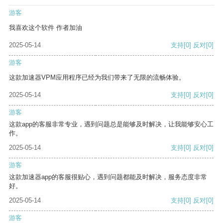
游客
我喜欢这个软件 作者加油
2025-05-14
支持
[0]
反对
[0]
游客
这款加速器VPM应用程序已经为我们带来了无限的流畅体验。
2025-05-14
支持
[0]
反对
[0]
游客
这款app的客服非常专业，遇到问题总是能够及时解决，让我能够安心工
作。
2025-05-14
支持
[0]
反对
[0]
游客
这款加速器app的客服很贴心，遇到问题都能及时解决，服务态度非常
好。
2025-05-14
支持
[0]
反对
[0]
游客