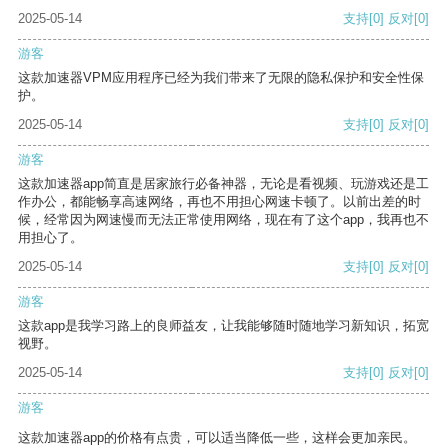
2025-05-14
支持
[0]
反对
[0]
游客
这款加速器VPM应用程序已经为我们带来了无限的隐私保护和安全性保
护。
2025-05-14
支持
[0]
反对
[0]
游客
这款加速器app简直是居家旅行必备神器，无论是看视频、玩游戏还是工
作办公，都能畅享高速网络，再也不用担心网速卡顿了。以前出差的时
候，经常因为网速慢而无法正常使用网络，现在有了这个app，我再也不
用担心了。
2025-05-14
支持
[0]
反对
[0]
游客
这款app是我学习路上的良师益友，让我能够随时随地学习新知识，拓宽
视野。
2025-05-14
支持
[0]
反对
[0]
游客
这款加速器app的价格有点贵，可以适当降低一些，这样会更加亲民。