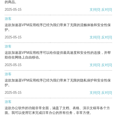
的商品。
2025-05-15
支持
[0]
反对
[0]
游客
这款加速器VPM应用程序已经为我们带来了无限的流畅体验和安全性保
护。
2025-05-15
支持
[0]
反对
[0]
游客
这款加速器VPM应用程序可以给你提供最高速度和安全性的连接，并帮
助你在网络上自由移动。
2025-05-15
支持
[0]
反对
[0]
游客
这款加速器VPM应用程序已经为我们带来了无限的隐私保护和安全性保
护。
2025-05-15
支持
[0]
反对
[0]
游客
这款办公软件的功能非常全面，涵盖了文档、表格、演示文稿等各个方
面。我可以使用它来完成日常办公的所有任务，非常方便。