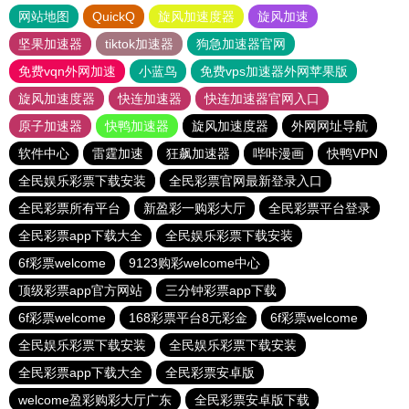
网站地图
QuickQ
旋风加速度器
旋风加速
坚果加速器
tiktok加速器
狗急加速器官网
免费vqn外网加速
小蓝鸟
免费vps加速器外网苹果版
旋风加速度器
快连加速器
快连加速器官网入口
原子加速器
快鸭加速器
旋风加速度器
外网网址导航
软件中心
雷霆加速
狂飙加速器
哔咔漫画
快鸭VPN
全民娱乐彩票下载安装
全民彩票官网最新登录入口
全民彩票所有平台
新盈彩一购彩大厅
全民彩票平台登录
全民彩票app下载大全
全民娱乐彩票下载安装
6f彩票welcome
9123购彩welcome中心
顶级彩票app官方网站
三分钟彩票app下载
6f彩票welcome
168彩票平台8元彩金
6f彩票welcome
全民娱乐彩票下载安装
全民娱乐彩票下载安装
全民彩票app下载大全
全民彩票安卓版
welcome盈彩购彩大厅广东
全民彩票安卓版下载