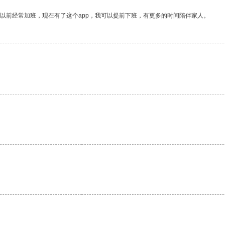
我以前经常加班，现在有了这个app，我可以提前下班，有更多的时间陪伴家人。