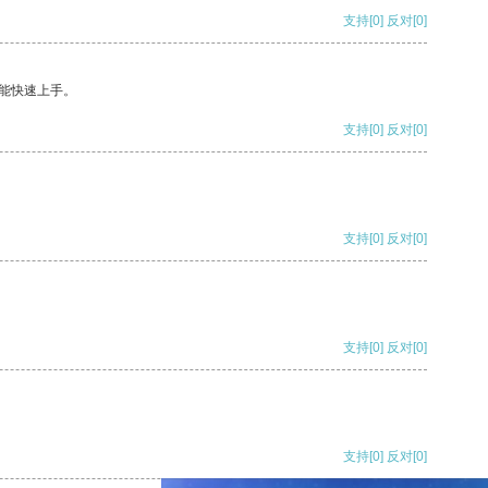
支持
[0]
反对
[0]
能快速上手。
支持
[0]
反对
[0]
支持
[0]
反对
[0]
支持
[0]
反对
[0]
支持
[0]
反对
[0]