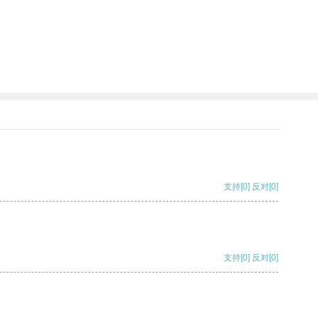
支持
[0]
反对
[0]
支持
[0]
反对
[0]