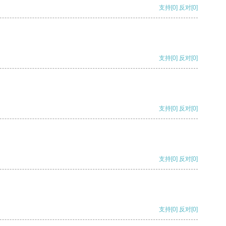
支持
[0]
反对
[0]
支持
[0]
反对
[0]
支持
[0]
反对
[0]
支持
[0]
反对
[0]
支持
[0]
反对
[0]