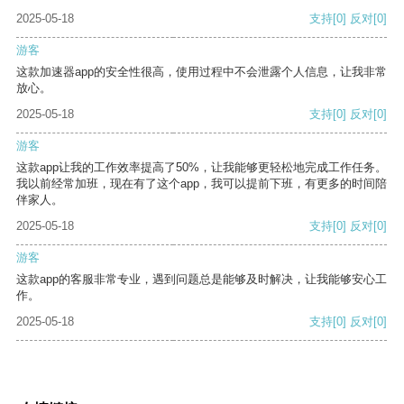
2025-05-18
支持
[0]
反对
[0]
游客
这款加速器app的安全性很高，使用过程中不会泄露个人信息，让我非常
放心。
2025-05-18
支持
[0]
反对
[0]
游客
这款app让我的工作效率提高了50%，让我能够更轻松地完成工作任务。
我以前经常加班，现在有了这个app，我可以提前下班，有更多的时间陪
伴家人。
2025-05-18
支持
[0]
反对
[0]
游客
这款app的客服非常专业，遇到问题总是能够及时解决，让我能够安心工
作。
2025-05-18
支持
[0]
反对
[0]