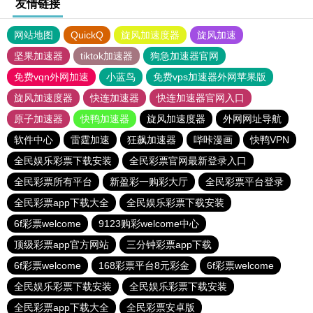
友情链接
网站地图
QuickQ
旋风加速度器
旋风加速
坚果加速器
tiktok加速器
狗急加速器官网
免费vqn外网加速
小蓝鸟
免费vps加速器外网苹果版
旋风加速度器
快连加速器
快连加速器官网入口
原子加速器
快鸭加速器
旋风加速度器
外网网址导航
软件中心
雷霆加速
狂飙加速器
哔咔漫画
快鸭VPN
全民娱乐彩票下载安装
全民彩票官网最新登录入口
全民彩票所有平台
新盈彩一购彩大厅
全民彩票平台登录
全民彩票app下载大全
全民娱乐彩票下载安装
6f彩票welcome
9123购彩welcome中心
顶级彩票app官方网站
三分钟彩票app下载
6f彩票welcome
168彩票平台8元彩金
6f彩票welcome
全民娱乐彩票下载安装
全民娱乐彩票下载安装
全民彩票app下载大全
全民彩票安卓版