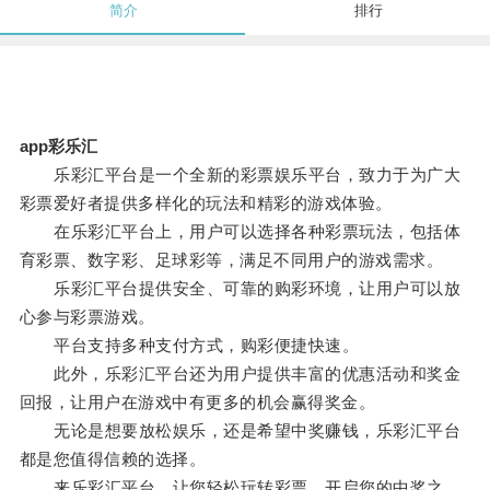
简介
排行
app彩乐汇
乐彩汇平台是一个全新的彩票娱乐平台，致力于为广大
彩票爱好者提供多样化的玩法和精彩的游戏体验。
在乐彩汇平台上，用户可以选择各种彩票玩法，包括体
育彩票、数字彩、足球彩等，满足不同用户的游戏需求。
乐彩汇平台提供安全、可靠的购彩环境，让用户可以放
心参与彩票游戏。
平台支持多种支付方式，购彩便捷快速。
此外，乐彩汇平台还为用户提供丰富的优惠活动和奖金
回报，让用户在游戏中有更多的机会赢得奖金。
无论是想要放松娱乐，还是希望中奖赚钱，乐彩汇平台
都是您值得信赖的选择。
来乐彩汇平台，让您轻松玩转彩票，开启您的中奖之