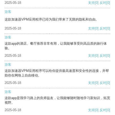
2025-05-18
支持
[0]
反对
[0]
游客
这款加速器VPM应用程序已经为我们带来了无限的隐私和自由。
2025-05-18
支持
[0]
反对
[0]
游客
这款app的酒店、餐厅推荐非常有用，让我能够享受到高品质的旅行体
验。
2025-05-18
支持
[0]
反对
[0]
游客
这款加速器VPM应用程序可以给你提供最高速度和安全性的连接，并帮
助你在网络上自由移动。
2025-05-18
支持
[0]
反对
[0]
游客
这款app是我学习路上的良师益友，让我能够随时随地学习新知识，拓宽
视野。
2025-05-18
支持
[0]
反对
[0]