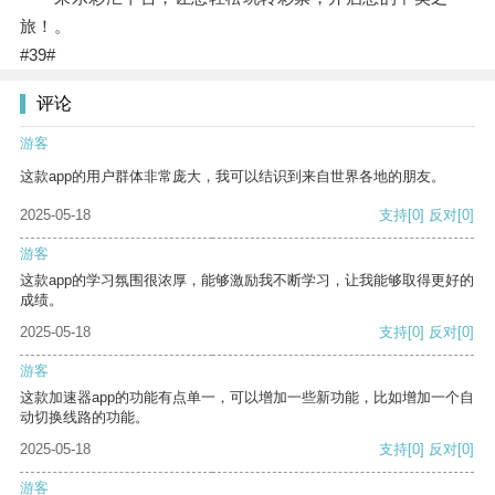
旅！。
#39#
评论
游客
这款app的用户群体非常庞大，我可以结识到来自世界各地的朋友。
2025-05-18
支持
[0]
反对
[0]
游客
这款app的学习氛围很浓厚，能够激励我不断学习，让我能够取得更好的
成绩。
2025-05-18
支持
[0]
反对
[0]
游客
这款加速器app的功能有点单一，可以增加一些新功能，比如增加一个自
动切换线路的功能。
2025-05-18
支持
[0]
反对
[0]
游客