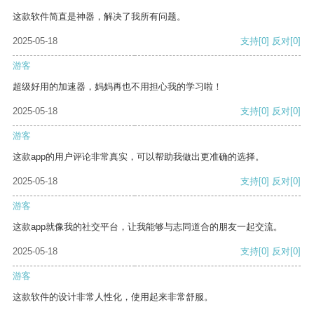
这款软件简直是神器，解决了我所有问题。
2025-05-18
支持
[0]
反对
[0]
游客
超级好用的加速器，妈妈再也不用担心我的学习啦！
2025-05-18
支持
[0]
反对
[0]
游客
这款app的用户评论非常真实，可以帮助我做出更准确的选择。
2025-05-18
支持
[0]
反对
[0]
游客
这款app就像我的社交平台，让我能够与志同道合的朋友一起交流。
2025-05-18
支持
[0]
反对
[0]
游客
这款软件的设计非常人性化，使用起来非常舒服。