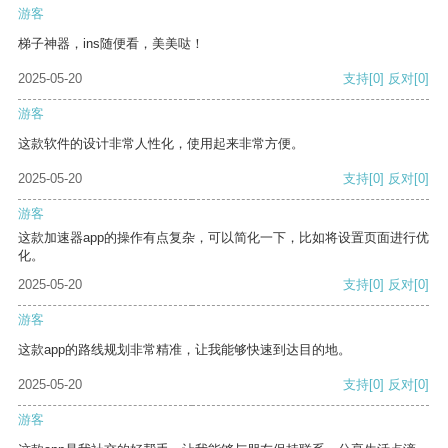
游客
梯子神器，ins随便看，美美哒！
2025-05-20
支持
[0]
反对
[0]
游客
这款软件的设计非常人性化，使用起来非常方便。
2025-05-20
支持
[0]
反对
[0]
游客
这款加速器app的操作有点复杂，可以简化一下，比如将设置页面进行优
化。
2025-05-20
支持
[0]
反对
[0]
游客
这款app的路线规划非常精准，让我能够快速到达目的地。
2025-05-20
支持
[0]
反对
[0]
游客