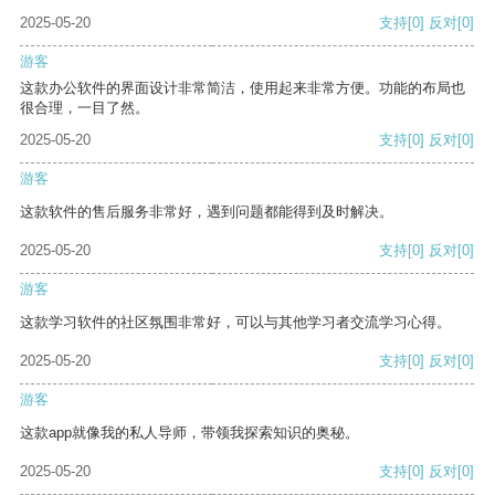
2025-05-20
支持
[0]
反对
[0]
游客
这款办公软件的界面设计非常简洁，使用起来非常方便。功能的布局也
很合理，一目了然。
2025-05-20
支持
[0]
反对
[0]
游客
这款软件的售后服务非常好，遇到问题都能得到及时解决。
2025-05-20
支持
[0]
反对
[0]
游客
这款学习软件的社区氛围非常好，可以与其他学习者交流学习心得。
2025-05-20
支持
[0]
反对
[0]
游客
这款app就像我的私人导师，带领我探索知识的奥秘。
2025-05-20
支持
[0]
反对
[0]