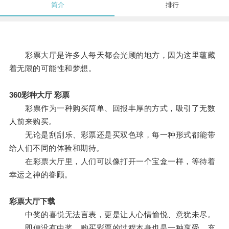
简介
排行
彩票大厅是许多人每天都会光顾的地方，因为这里蕴藏
着无限的可能性和梦想。
360彩种大厅 彩票
彩票作为一种购买简单、回报丰厚的方式，吸引了无数
人前来购买。
无论是刮刮乐、彩票还是买双色球，每一种形式都能带
给人们不同的体验和期待。
在彩票大厅里，人们可以像打开一个宝盒一样，等待着
幸运之神的眷顾。
彩票大厅下载
中奖的喜悦无法言表，更是让人心情愉悦、意犹未尽。
即便没有中奖，购买彩票的过程本身也是一种享受，充