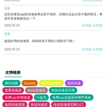
2025-05-20
支持
[0]
反对
[0]
游客
这款加速器app的加速效果还是不错的，但偶尔也会出现卡顿的情况，希
望开发者能够优化一下。
2025-05-20
支持
[0]
反对
[0]
游客
超级好用的加速器，妈妈再也不用担心我的学习啦！
2025-05-20
支持
[0]
反对
[0]
友情链接
网站地图
QuickQ
旋风加速度器
旋风加速
坚果加速器
tiktok加速器
狗急加速器官网
免费vqn外网加速
小蓝鸟
免费vps加速器外网苹果版
旋风加速度器
快连加速器
快连加速器官网入口