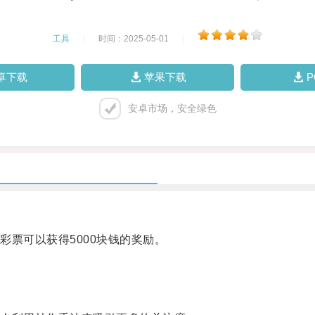
工具
|
时间：2025-05-01
|
卓下载
苹果下载
安卓市场，安全绿色
票可以获得5000块钱的奖励。
。