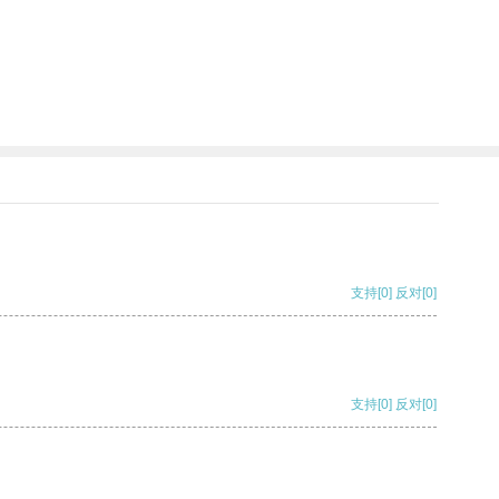
支持
[0]
反对
[0]
支持
[0]
反对
[0]