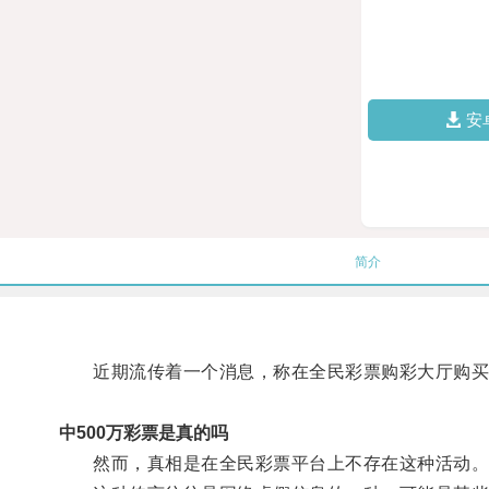
安
简介
近期流传着一个消息，称在全民彩票购彩大厅购买彩
中500万彩票是真的吗
然而，真相是在全民彩票平台上不存在这种活动