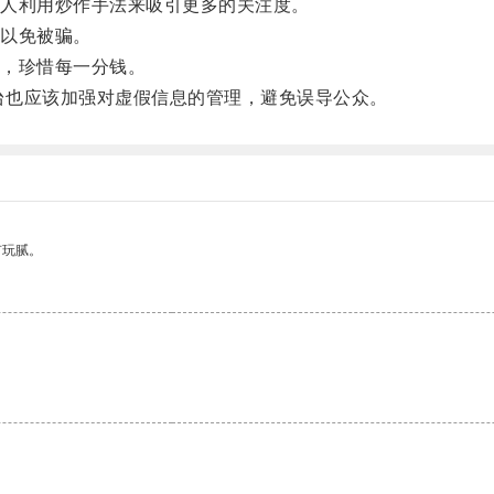
人利用炒作手法来吸引更多的关注度。
以免被骗。
，珍惜每一分钱。
台也应该加强对虚假信息的管理，避免误导公众。
有玩腻。