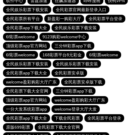
软件中心
雷霆加速
狂飙加速器
哔咔漫画
快鸭VPN
全民娱乐彩票下载安装
全民彩票官网最新登录入口
全民彩票所有平台
新盈彩一购彩大厅
全民彩票平台登录
全民彩票app下载大全
全民娱乐彩票下载安装
6f彩票welcome
9123购彩welcome中心
顶级彩票app官方网站
三分钟彩票app下载
6f彩票welcome
168彩票平台8元彩金
6f彩票welcome
全民娱乐彩票下载安装
全民娱乐彩票下载安装
全民彩票app下载大全
全民彩票安卓版
welcome盈彩购彩大厅广东
全民彩票安卓版下载
全民彩票下载大全官网
三分钟彩票app下载
顶级彩票app官方网站
welcome盈彩购彩大厅广东
一分大发系统彩票app
welcome登录大厅大发
全民彩票app下载大全
下载全民彩票
全民彩票平台登录
原版699彩票
全民彩票下载大全官网