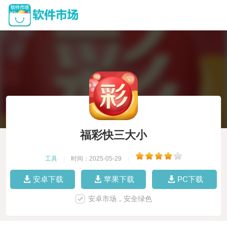
福彩快三大小
工具
|
时间：2025-05-29
|
安卓下载
苹果下载
PC下载
安卓市场，安全绿色