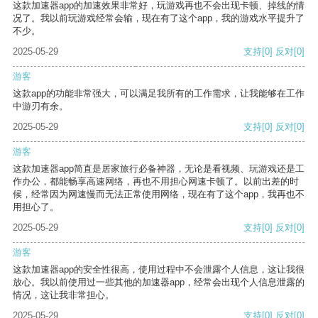
这款加速器app的加速效果非常好，玩游戏再也不会出现卡顿、掉线的情
况了。我以前玩游戏经常会输，现在有了这个app，我的游戏水平提升了
不少。
2025-05-29
支持
[0]
反对
[0]
游客
这款app的功能非常强大，可以满足我所有的工作需求，让我能够在工作
中游刃有余。
2025-05-29
支持
[0]
反对
[0]
游客
这款加速器app简直是居家旅行必备神器，无论是看视频、玩游戏还是工
作办公，都能畅享高速网络，再也不用担心网速卡顿了。以前出差的时
候，经常因为网速慢而无法正常使用网络，现在有了这个app，我再也不
用担心了。
2025-05-29
支持
[0]
反对
[0]
游客
这款加速器app的安全性很高，使用过程中不会泄露个人信息，这让我很
放心。我以前使用过一些其他的加速器app，经常会出现个人信息泄露的
情况，这让我非常担心。
2025-05-29
支持
[0]
反对
[0]