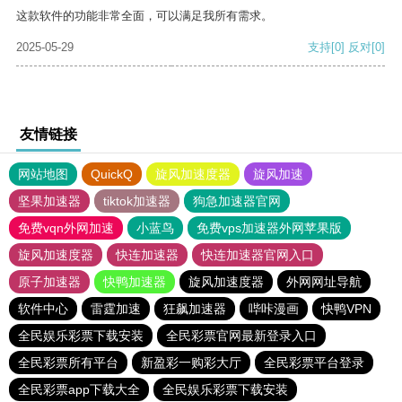
这款软件的功能非常全面，可以满足我所有需求。
2025-05-29
支持
[0]
反对
[0]
友情链接
网站地图
QuickQ
旋风加速度器
旋风加速
坚果加速器
tiktok加速器
狗急加速器官网
免费vqn外网加速
小蓝鸟
免费vps加速器外网苹果版
旋风加速度器
快连加速器
快连加速器官网入口
原子加速器
快鸭加速器
旋风加速度器
外网网址导航
软件中心
雷霆加速
狂飙加速器
哔咔漫画
快鸭VPN
全民娱乐彩票下载安装
全民彩票官网最新登录入口
全民彩票所有平台
新盈彩一购彩大厅
全民彩票平台登录
全民彩票app下载大全
全民娱乐彩票下载安装