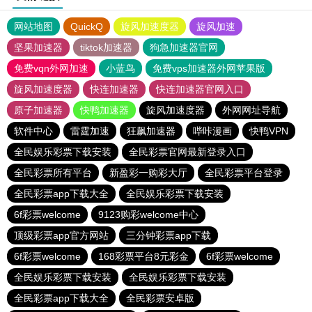
网站地图
QuickQ
旋风加速度器
旋风加速
坚果加速器
tiktok加速器
狗急加速器官网
免费vqn外网加速
小蓝鸟
免费vps加速器外网苹果版
旋风加速度器
快连加速器
快连加速器官网入口
原子加速器
快鸭加速器
旋风加速度器
外网网址导航
软件中心
雷霆加速
狂飙加速器
哔咔漫画
快鸭VPN
全民娱乐彩票下载安装
全民彩票官网最新登录入口
全民彩票所有平台
新盈彩一购彩大厅
全民彩票平台登录
全民彩票app下载大全
全民娱乐彩票下载安装
6f彩票welcome
9123购彩welcome中心
顶级彩票app官方网站
三分钟彩票app下载
6f彩票welcome
168彩票平台8元彩金
6f彩票welcome
全民娱乐彩票下载安装
全民娱乐彩票下载安装
全民彩票app下载大全
全民彩票安卓版