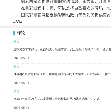
购彩网站还提供详细的彩票信息、走势图、开奖号
在购彩过程中，用户可以选择自己喜欢的号码，也
国民彩票官网指定购彩网站致力于为彩民提供更好
#39#
评论
游客
这款游戏非常好玩，画面精美，玩法丰富。我已经玩了好几个小时，还没
2025-05-31
游客
这款app的功能非常强大，可以满足我所有的工作需求，让我能够在工作
2025-05-31
游客
这款软件的学习方式非常灵活，可以根据自己的需求选择学习方式。
2025-05-31