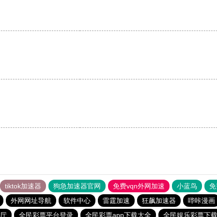
tiktok加速器
狗急加速器官网
免费vqn外网加速
小蓝鸟
免
外网网址导航
软件中心
雷霆加速
狂飙加速器
哔咔漫画
厅
全民彩票平台登录
全民彩票app下载大全
全民娱乐彩票下