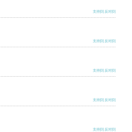
支持
[0]
反对
[0]
支持
[0]
反对
[0]
支持
[0]
反对
[0]
支持
[0]
反对
[0]
支持
[0]
反对
[0]