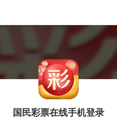
国民彩票在线手机登录