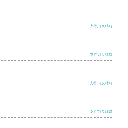
支持
[0]
反对
[0]
支持
[0]
反对
[0]
支持
[0]
反对
[0]
支持
[0]
反对
[0]