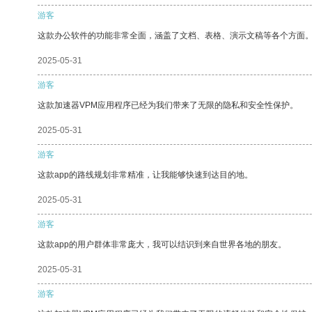
游客
这款办公软件的功能非常全面，涵盖了文档、表格、演示文稿等各个方面
2025-05-31
游客
这款加速器VPM应用程序已经为我们带来了无限的隐私和安全性保护。
2025-05-31
游客
这款app的路线规划非常精准，让我能够快速到达目的地。
2025-05-31
游客
这款app的用户群体非常庞大，我可以结识到来自世界各地的朋友。
2025-05-31
游客