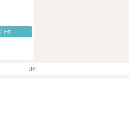
PC下载
排行