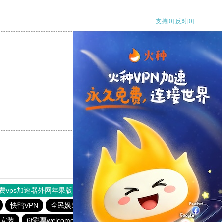
支持
[0]
反对
[0]
支持
[0]
反对
[0]
支持
[0]
反对
[0]
费vps加速器外网苹果版
旋风加速度器
快连加速器
快鸭VPN
全民娱乐彩票下载安装
载安装
6f彩票welcome
9123购彩welcome中心