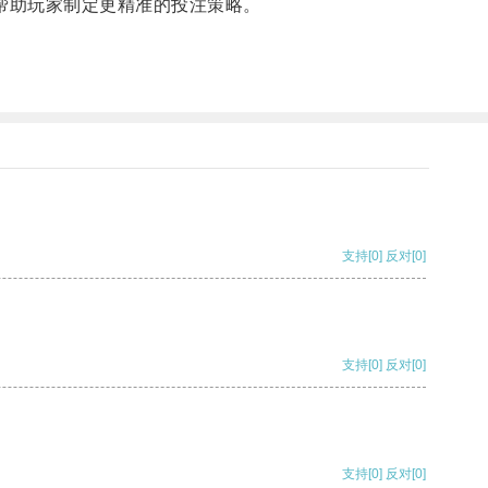
帮助玩家制定更精准的投注策略。
支持
[0]
反对
[0]
支持
[0]
反对
[0]
支持
[0]
反对
[0]