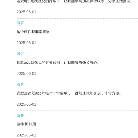
这款app是我社交的好帮手，让我能够与朋友保持联系，分享生活点滴。
2025-06-01
游客
这个软件我非常喜欢
2025-06-01
游客
这款app就像我的财务顾问，让我能够省钱又省心。
2025-06-01
游客
这款加速器app的操作非常简单，一键加速就能开启，非常方便。
2025-06-01
游客
超棒啊 好用
2025-06-01