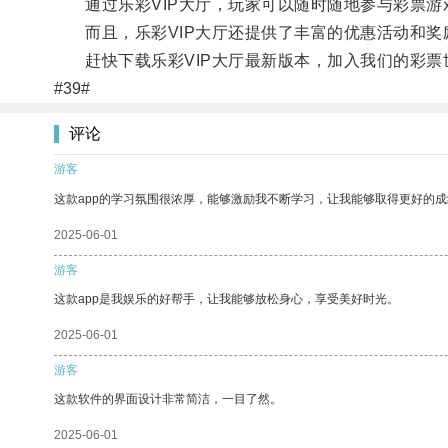
通过乐彩VIP大厅，玩家可以随时随地参与彩票游
而且，乐彩VIP大厅还提供了丰富的优惠活动和奖
赶快下载乐彩VIP大厅最新版本，加入我们的彩票
#39#
评论
游客
这款app的学习氛围很浓厚，能够激励我不断学习，让我能够取得更好的成
2025-06-01
游客
这款app是我娱乐的好帮手，让我能够放松身心，享受美好时光。
2025-06-01
游客
这款软件的界面设计非常简洁，一目了然。
2025-06-01