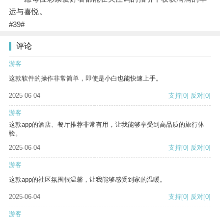
运与喜悦。
#39#
评论
游客
这款软件的操作非常简单，即使是小白也能快速上手。
2025-06-04
支持
[0]
反对
[0]
游客
这款app的酒店、餐厅推荐非常有用，让我能够享受到高品质的旅行体
验。
2025-06-04
支持
[0]
反对
[0]
游客
这款app的社区氛围很温馨，让我能够感受到家的温暖。
2025-06-04
支持
[0]
反对
[0]
游客