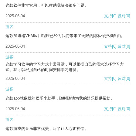
这款软件非常实用，可以帮助我解决很多问题。
2025-06-04
支持
[0]
反对
[0]
游客
这款加速器VPM应用程序已经为我们带来了无限的隐私保护和自由。
2025-06-04
支持
[0]
反对
[0]
游客
这款学习软件的学习方式非常灵活，可以根据自己的需求选择学习方
式。我可以根据自己的时间安排学习进度。
2025-06-04
支持
[0]
反对
[0]
游客
这款app就像我的娱乐小助手，随时随地为我的娱乐提供帮助。
2025-06-04
支持
[0]
反对
[0]
游客
这款游戏的音乐非常优美，听了让人心旷神怡。