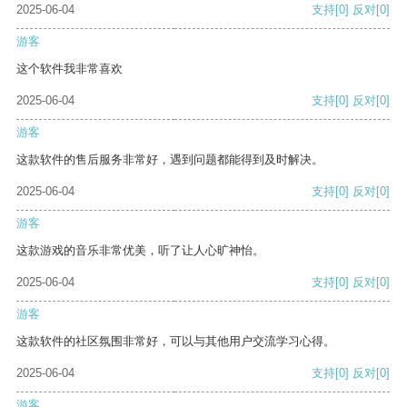
2025-06-04
支持
[0]
反对
[0]
游客
这个软件我非常喜欢
2025-06-04
支持
[0]
反对
[0]
游客
这款软件的售后服务非常好，遇到问题都能得到及时解决。
2025-06-04
支持
[0]
反对
[0]
游客
这款游戏的音乐非常优美，听了让人心旷神怡。
2025-06-04
支持
[0]
反对
[0]
游客
这款软件的社区氛围非常好，可以与其他用户交流学习心得。
2025-06-04
支持
[0]
反对
[0]
游客