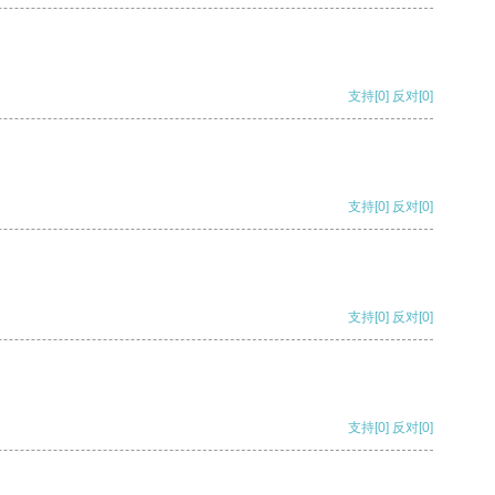
支持
[0]
反对
[0]
支持
[0]
反对
[0]
支持
[0]
反对
[0]
支持
[0]
反对
[0]