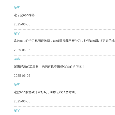
游客
这个是app神器
2025-06-05
游客
这款app的学习氛围很浓厚，能够激励我不断学习，让我能够取得更好的成
2025-06-05
游客
超级好用的加速器，妈妈再也不用担心我的学习啦！
2025-06-05
游客
这款app的游戏非常好玩，可以让我消磨时间。
2025-06-05
游客