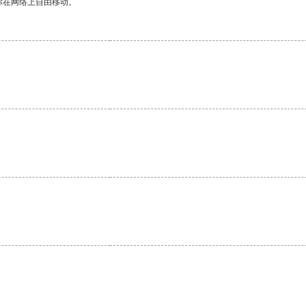
你在网络上自由移动。