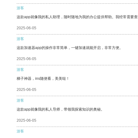
游客
这款app就像我的私人助理，随时随地为我的办公提供帮助。我经常需要查
2025-06-05
游客
这款加速器app的操作非常简单，一键加速就能开启，非常方便。
2025-06-05
游客
梯子神器，ins随便看，美美哒！
2025-06-05
游客
这款app就像我的私人导师，带领我探索知识的奥秘。
2025-06-05
游客