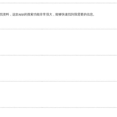
找资料，这款app的搜索功能非常强大，能够快速找到我需要的信息。