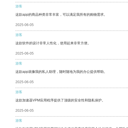
游客
这款app的商品种类非常丰富，可以满足我所有的购物需求。
2025-06-05
游客
这款软件的设计非常人性化，使用起来非常方便。
2025-06-05
游客
这款app就像我的私人助理，随时随地为我的办公提供帮助。
2025-06-05
游客
这款加速器VPM应用程序提供了顶级的安全性和隐私保护。
2025-06-05
游客