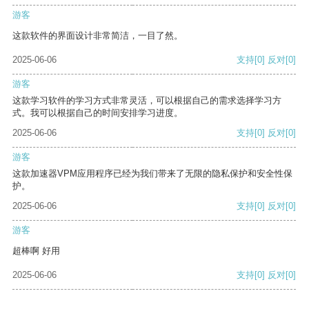
游客
这款软件的界面设计非常简洁，一目了然。
2025-06-06
支持
[0]
反对
[0]
游客
这款学习软件的学习方式非常灵活，可以根据自己的需求选择学习方
式。我可以根据自己的时间安排学习进度。
2025-06-06
支持
[0]
反对
[0]
游客
这款加速器VPM应用程序已经为我们带来了无限的隐私保护和安全性保
护。
2025-06-06
支持
[0]
反对
[0]
游客
超棒啊 好用
2025-06-06
支持
[0]
反对
[0]