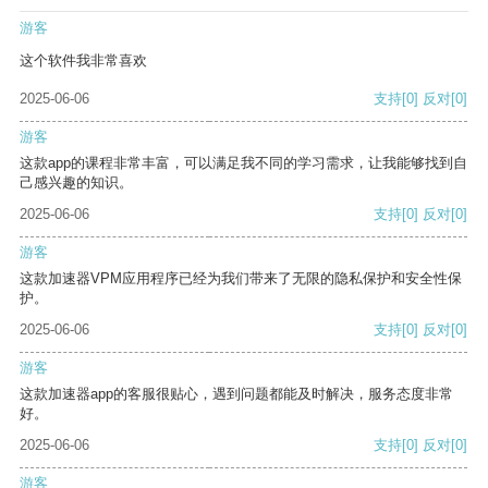
游客
这个软件我非常喜欢
2025-06-06
支持
[0]
反对
[0]
游客
这款app的课程非常丰富，可以满足我不同的学习需求，让我能够找到自
己感兴趣的知识。
2025-06-06
支持
[0]
反对
[0]
游客
这款加速器VPM应用程序已经为我们带来了无限的隐私保护和安全性保
护。
2025-06-06
支持
[0]
反对
[0]
游客
这款加速器app的客服很贴心，遇到问题都能及时解决，服务态度非常
好。
2025-06-06
支持
[0]
反对
[0]
游客