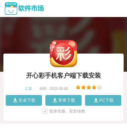
开心彩手机客户端下载安装
工具
|
时间：2025-06-06
|
安卓下载
苹果下载
PC下载
安卓市场，安全绿色