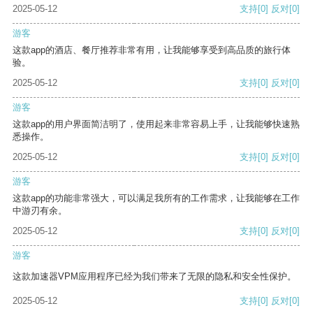
2025-05-12
支持
[0]
反对
[0]
游客
这款app的酒店、餐厅推荐非常有用，让我能够享受到高品质的旅行体
验。
2025-05-12
支持
[0]
反对
[0]
游客
这款app的用户界面简洁明了，使用起来非常容易上手，让我能够快速熟
悉操作。
2025-05-12
支持
[0]
反对
[0]
游客
这款app的功能非常强大，可以满足我所有的工作需求，让我能够在工作
中游刃有余。
2025-05-12
支持
[0]
反对
[0]
游客
这款加速器VPM应用程序已经为我们带来了无限的隐私和安全性保护。
2025-05-12
支持
[0]
反对
[0]