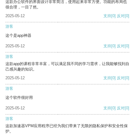
这款办公软件的界面设计非常简洁，使用起来非常方便。功能的布局也
很合理，一目了然。
2025-05-12
支持
[0]
反对
[0]
游客
这个是app神器
2025-05-12
支持
[0]
反对
[0]
游客
这款app的课程非常丰富，可以满足我不同的学习需求，让我能够找到自
己感兴趣的知识。
2025-05-12
支持
[0]
反对
[0]
游客
这个软件很好用
2025-05-12
支持
[0]
反对
[0]
游客
这款加速器VPM应用程序已经为我们带来了无限的隐私保护和安全性保
护。