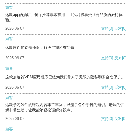
游客
这款app的酒店、餐厅推荐非常有用，让我能够享受到高品质的旅行体
验。
2025-06-07
支持
[0]
反对
[0]
游客
这款软件简直是神器，解决了我所有问题。
2025-06-07
支持
[0]
反对
[0]
游客
这款加速器VPM应用程序已经为我们带来了无限的隐私和安全性保护。
2025-06-07
支持
[0]
反对
[0]
游客
这款学习软件的课程内容非常丰富，涵盖了各个学科的知识。老师的讲
解非常生动，让我能够轻松理解知识点。
2025-06-07
支持
[0]
反对
[0]
游客