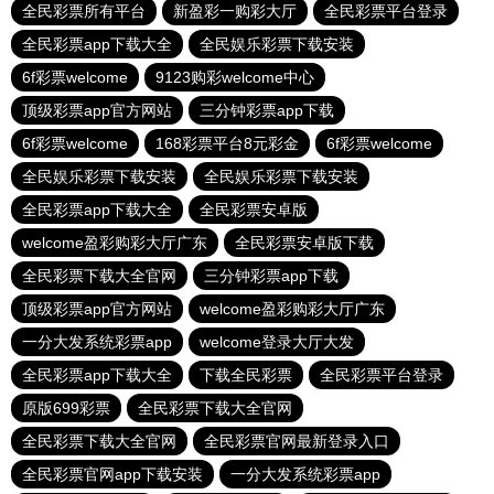
全民彩票所有平台
新盈彩一购彩大厅
全民彩票平台登录
全民彩票app下载大全
全民娱乐彩票下载安装
6f彩票welcome
9123购彩welcome中心
顶级彩票app官方网站
三分钟彩票app下载
6f彩票welcome
168彩票平台8元彩金
6f彩票welcome
全民娱乐彩票下载安装
全民娱乐彩票下载安装
全民彩票app下载大全
全民彩票安卓版
welcome盈彩购彩大厅广东
全民彩票安卓版下载
全民彩票下载大全官网
三分钟彩票app下载
顶级彩票app官方网站
welcome盈彩购彩大厅广东
一分大发系统彩票app
welcome登录大厅大发
全民彩票app下载大全
下载全民彩票
全民彩票平台登录
原版699彩票
全民彩票下载大全官网
全民彩票下载大全官网
全民彩票官网最新登录入口
全民彩票官网app下载安装
一分大发系统彩票app