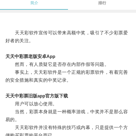
简介
排行
天天彩软件宣传可以带来高额中奖，吸引了不少彩票爱
好者的关注。
天天中彩票老版安卓App
然而，有人质疑它是否存在内部作假等问题。
事实上，天天彩软件是一个正规的彩票软件，有着完善
的安全措施和真实的中奖记录。
天天中彩票旧版app官方版下载
用户可以放心使用。
当然，彩票本身就是一种概率游戏，中奖并不是那么容
易的。
天天彩软件并没有特殊的技巧或内幕，只是提供一个方
便购买彩票的平台而已。