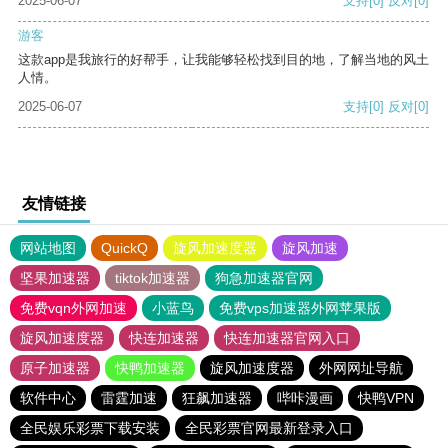
2025-06-07
支持
[0]
反对
[0]
游客
这款app是我旅行的好帮手，让我能够轻松找到目的地，了解当地的风土
人情。
2025-06-07
支持
[0]
反对
[0]
友情链接
网站地图
QuickQ
旋风加速度器
旋风加速
坚果加速器
tiktok加速器
狗急加速器官网
免费vqn外网加速
小蓝鸟
免费vps加速器外网苹果版
旋风加速度器
快连加速器
快连加速器官网入口
原子加速器
快鸭加速器
旋风加速度器
外网网址导航
软件中心
雷霆加速
狂飙加速器
哔咔漫画
快鸭VPN
全民娱乐彩票下载安装
全民彩票官网最新登录入口