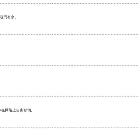
中游刃有余。
你在网络上自由移动。