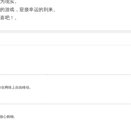
为现实。
的游戏，迎接幸运的到来。
喜吧！。
你在网络上自由移动。
够放心购物。