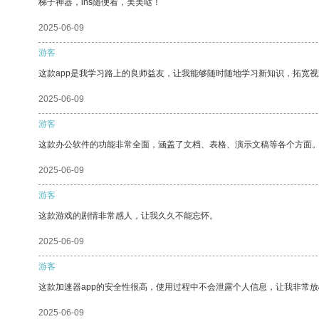
梯子神器，ins随便看，美美哒！
2025-06-09
游客
这款app是我学习路上的良师益友，让我能够随时随地学习新知识，拓宽视
2025-06-09
游客
这款办公软件的功能非常全面，涵盖了文档、表格、演示文稿等各个方面
2025-06-09
游客
这款游戏的剧情非常感人，让我久久不能忘怀。
2025-06-09
游客
这款加速器app的安全性很高，使用过程中不会泄露个人信息，让我非常放
2025-06-09