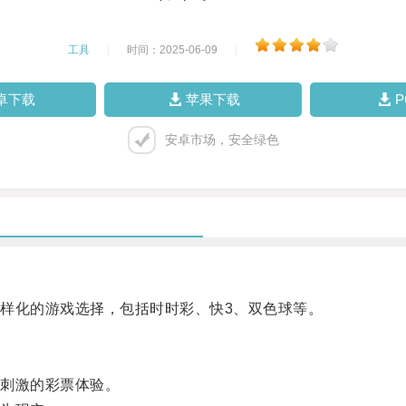
工具
|
时间：2025-06-09
|
卓下载
苹果下载
安卓市场，安全绿色
化的游戏选择，包括时时彩、快3、双色球等。
刺激的彩票体验。