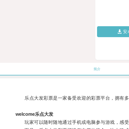
安
简介
乐点大发彩票是一家备受欢迎的彩票平台，拥有多样
welcome乐点大发
玩家可以随时随地通过手机或电脑参与游戏，感受