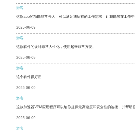
游客
这款app的功能非常强大，可以满足我所有的工作需求，让我能够在工作
2025-06-09
游客
这款软件的设计非常人性化，使用起来非常方便。
2025-06-09
游客
这个软件很好用
2025-06-09
游客
这款加速器VPM应用程序可以给你提供最高速度和安全性的连接，并帮助
2025-06-09
游客