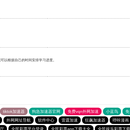
我可以根据自己的时间安排学习进度。
tiktok加速器
狗急加速器官网
免费vqn外网加速
小蓝鸟
免
外网网址导航
软件中心
雷霆加速
狂飙加速器
哔咔漫画
厅
全民彩票平台登录
全民彩票app下载大全
全民娱乐彩票下