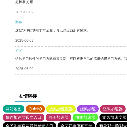
超棒啊 好用
2025-06-09
游客
这款软件的功能非常全面，可以满足我所有需求。
2025-06-09
游客
这款学习软件的学习方式非常灵活，可以根据自己的需求选择学习方式。
2025-06-09
友情链接
网站地图
QuickQ
旋风加速度器
旋风加速
坚果加速器
快连加速器官网入口
原子加速器
快鸭加速器
旋风加速度器
全民彩票官网最新登录入口
全民彩票所有平台
新盈彩一购彩大