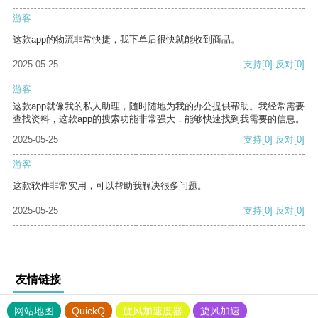
游客
这款app的物流非常快捷，我下单后很快就能收到商品。
2025-05-25
支持
[0]
反对
[0]
游客
这款app就像我的私人助理，随时随地为我的办公提供帮助。我经常需要
查找资料，这款app的搜索功能非常强大，能够快速找到我需要的信息。
2025-05-25
支持
[0]
反对
[0]
游客
这款软件非常实用，可以帮助我解决很多问题。
2025-05-25
支持
[0]
反对
[0]
友情链接
网站地图
QuickQ
旋风加速度器
旋风加速