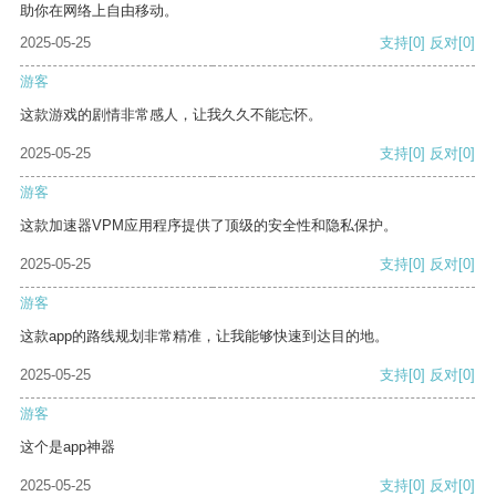
助你在网络上自由移动。
2025-05-25
支持
[0]
反对
[0]
游客
这款游戏的剧情非常感人，让我久久不能忘怀。
2025-05-25
支持
[0]
反对
[0]
游客
这款加速器VPM应用程序提供了顶级的安全性和隐私保护。
2025-05-25
支持
[0]
反对
[0]
游客
这款app的路线规划非常精准，让我能够快速到达目的地。
2025-05-25
支持
[0]
反对
[0]
游客
这个是app神器
2025-05-25
支持
[0]
反对
[0]