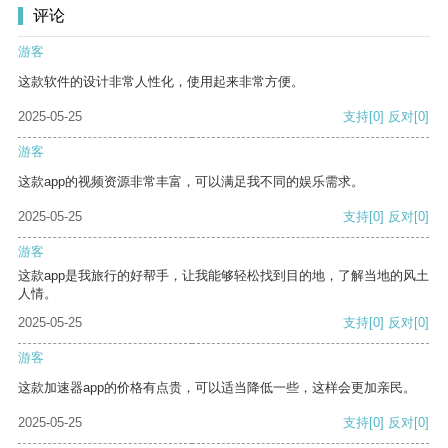
评论
游客
这款软件的设计非常人性化，使用起来非常方便。
2025-05-25
支持
[0]
反对
[0]
游客
这款app的视频资源非常丰富，可以满足我不同的娱乐需求。
2025-05-25
支持
[0]
反对
[0]
游客
这款app是我旅行的好帮手，让我能够轻松找到目的地，了解当地的风土
人情。
2025-05-25
支持
[0]
反对
[0]
游客
这款加速器app的价格有点贵，可以适当降低一些，这样会更加亲民。
2025-05-25
支持
[0]
反对
[0]