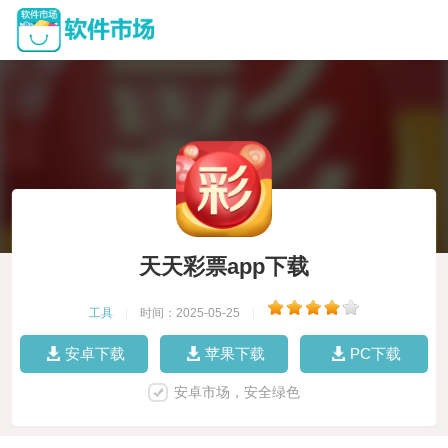
天天彩票app下载
工具
|
时间：2025-05-25
|
安卓下载
苹果下载
PC下载
安卓市场，安全绿色