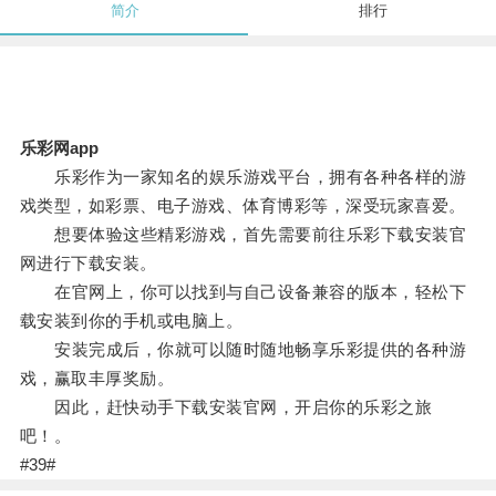
简介
排行
乐彩网app
乐彩作为一家知名的娱乐游戏平台，拥有各种各样的游
戏类型，如彩票、电子游戏、体育博彩等，深受玩家喜爱。
想要体验这些精彩游戏，首先需要前往乐彩下载安装官
网进行下载安装。
在官网上，你可以找到与自己设备兼容的版本，轻松下
载安装到你的手机或电脑上。
安装完成后，你就可以随时随地畅享乐彩提供的各种游
戏，赢取丰厚奖励。
因此，赶快动手下载安装官网，开启你的乐彩之旅
吧！。
#39#