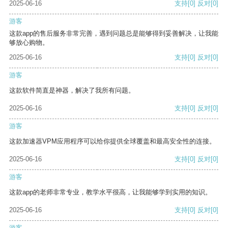
2025-06-16
支持
[0]
反对
[0]
游客
这款app的售后服务非常完善，遇到问题总是能够得到妥善解决，让我能
够放心购物。
2025-06-16
支持
[0]
反对
[0]
游客
这款软件简直是神器，解决了我所有问题。
2025-06-16
支持
[0]
反对
[0]
游客
这款加速器VPM应用程序可以给你提供全球覆盖和最高安全性的连接。
2025-06-16
支持
[0]
反对
[0]
游客
这款app的老师非常专业，教学水平很高，让我能够学到实用的知识。
2025-06-16
支持
[0]
反对
[0]
游客