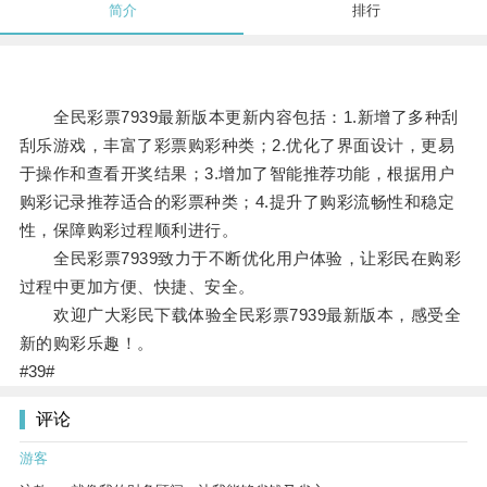
简介
排行
全民彩票7939最新版本更新内容包括：1.新增了多种刮
刮乐游戏，丰富了彩票购彩种类；2.优化了界面设计，更易
于操作和查看开奖结果；3.增加了智能推荐功能，根据用户
购彩记录推荐适合的彩票种类；4.提升了购彩流畅性和稳定
性，保障购彩过程顺利进行。
全民彩票7939致力于不断优化用户体验，让彩民在购彩
过程中更加方便、快捷、安全。
欢迎广大彩民下载体验全民彩票7939最新版本，感受全
新的购彩乐趣！。
#39#
评论
游客