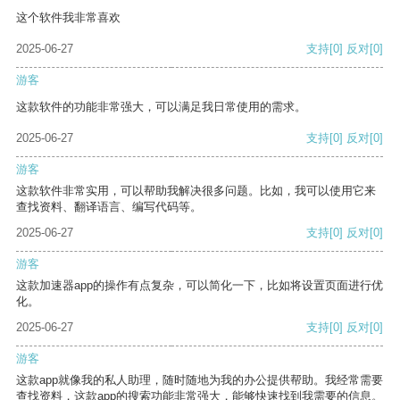
这个软件我非常喜欢
2025-06-27
支持
[0]
反对
[0]
游客
这款软件的功能非常强大，可以满足我日常使用的需求。
2025-06-27
支持
[0]
反对
[0]
游客
这款软件非常实用，可以帮助我解决很多问题。比如，我可以使用它来
查找资料、翻译语言、编写代码等。
2025-06-27
支持
[0]
反对
[0]
游客
这款加速器app的操作有点复杂，可以简化一下，比如将设置页面进行优
化。
2025-06-27
支持
[0]
反对
[0]
游客
这款app就像我的私人助理，随时随地为我的办公提供帮助。我经常需要
查找资料，这款app的搜索功能非常强大，能够快速找到我需要的信息。