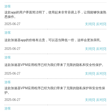
游客
这款app的用户界面简洁明了，使用起来非常容易上手，让我能够快速熟
悉操作。
2025-06-27
支持
[0]
反对
[0]
游客
这款加速器app的价格有点贵，可以适当降低一些，这样会更加亲民。
2025-06-27
支持
[0]
反对
[0]
游客
这款加速器VPM应用程序已经为我们带来了无限的隐私和安全性保护。
2025-06-27
支持
[0]
反对
[0]
游客
这款加速器VPM应用程序已经为我们带来了无限的隐私保护和安全性保
护。
2025-06-27
支持
[0]
反对
[0]
游客