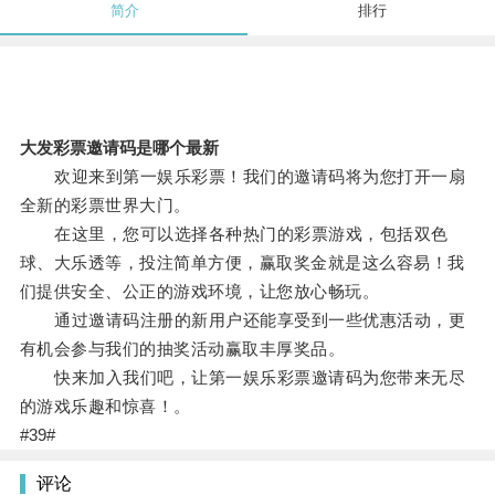
简介
排行
大发彩票邀请码是哪个最新
欢迎来到第一娱乐彩票！我们的邀请码将为您打开一扇
全新的彩票世界大门。
在这里，您可以选择各种热门的彩票游戏，包括双色
球、大乐透等，投注简单方便，赢取奖金就是这么容易！我
们提供安全、公正的游戏环境，让您放心畅玩。
通过邀请码注册的新用户还能享受到一些优惠活动，更
有机会参与我们的抽奖活动赢取丰厚奖品。
快来加入我们吧，让第一娱乐彩票邀请码为您带来无尽
的游戏乐趣和惊喜！。
#39#
评论