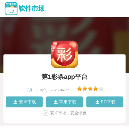
第1彩票app平台
工具
|
时间：2025-06-27
|
安卓下载
苹果下载
PC下载
安卓市场，安全绿色