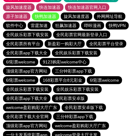
旋风加速度器
快连加速器
快连加速器官网入口
原子加速器
快鸭加速器
旋风加速度器
外网网址导航
软件中心
雷霆加速
狂飙加速器
哔咔漫画
快鸭VPN
全民娱乐彩票下载安装
全民彩票官网最新登录入口
全民彩票所有平台
新盈彩一购彩大厅
全民彩票平台登录
全民彩票app下载大全
全民娱乐彩票下载安装
6f彩票welcome
9123购彩welcome中心
顶级彩票app官方网站
三分钟彩票app下载
6f彩票welcome
168彩票平台8元彩金
6f彩票welcome
全民娱乐彩票下载安装
全民娱乐彩票下载安装
全民彩票app下载大全
全民彩票安卓版
welcome盈彩购彩大厅广东
全民彩票安卓版下载
全民彩票下载大全官网
三分钟彩票app下载
顶级彩票app官方网站
welcome盈彩购彩大厅广东
一分大发系统彩票app
welcome登录大厅大发