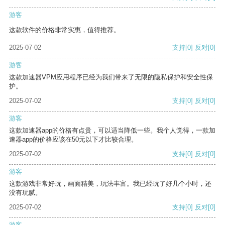
游客
这款软件的价格非常实惠，值得推荐。
2025-07-02
支持
[0]
反对
[0]
游客
这款加速器VPM应用程序已经为我们带来了无限的隐私保护和安全性保
护。
2025-07-02
支持
[0]
反对
[0]
游客
这款加速器app的价格有点贵，可以适当降低一些。我个人觉得，一款加
速器app的价格应该在50元以下才比较合理。
2025-07-02
支持
[0]
反对
[0]
游客
这款游戏非常好玩，画面精美，玩法丰富。我已经玩了好几个小时，还
没有玩腻。
2025-07-02
支持
[0]
反对
[0]
游客