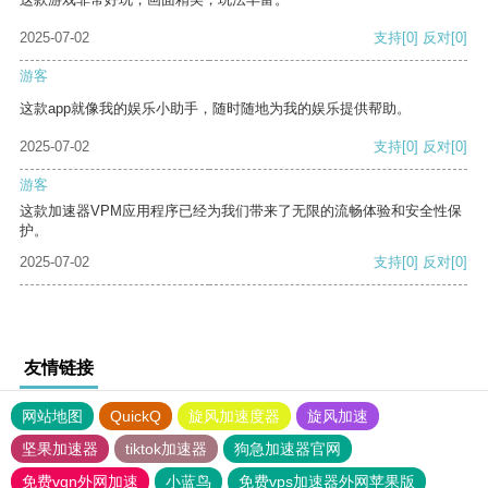
2025-07-02
支持
[0]
反对
[0]
游客
这款app就像我的娱乐小助手，随时随地为我的娱乐提供帮助。
2025-07-02
支持
[0]
反对
[0]
游客
这款加速器VPM应用程序已经为我们带来了无限的流畅体验和安全性保
护。
2025-07-02
支持
[0]
反对
[0]
友情链接
网站地图
QuickQ
旋风加速度器
旋风加速
坚果加速器
tiktok加速器
狗急加速器官网
免费vqn外网加速
小蓝鸟
免费vps加速器外网苹果版