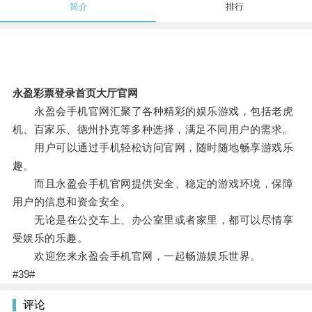
简介
排行
永盈彩票登录首页大厅官网
永盈会手机官网汇聚了各种精彩的娱乐游戏，包括老虎
机、百家乐、德州扑克等多种选择，满足不同用户的需求。
用户可以通过手机轻松访问官网，随时随地畅享游戏乐
趣。
而且永盈会手机官网提供安全、稳定的游戏环境，保障
用户的信息和资金安全。
无论是在公交车上、办公室里或者家里，都可以尽情享
受娱乐的乐趣。
欢迎您来永盈会手机官网，一起畅游娱乐世界。
#39#
评论