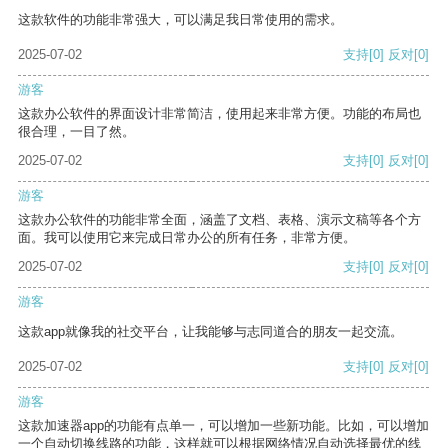
这款软件的功能非常强大，可以满足我日常使用的需求。
2025-07-02
支持
[0]
反对
[0]
游客
这款办公软件的界面设计非常简洁，使用起来非常方便。功能的布局也
很合理，一目了然。
2025-07-02
支持
[0]
反对
[0]
游客
这款办公软件的功能非常全面，涵盖了文档、表格、演示文稿等各个方
面。我可以使用它来完成日常办公的所有任务，非常方便。
2025-07-02
支持
[0]
反对
[0]
游客
这款app就像我的社交平台，让我能够与志同道合的朋友一起交流。
2025-07-02
支持
[0]
反对
[0]
游客
这款加速器app的功能有点单一，可以增加一些新功能。比如，可以增加
一个自动切换线路的功能，这样就可以根据网络情况自动选择最优的线