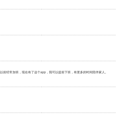
我以前经常加班，现在有了这个app，我可以提前下班，有更多的时间陪伴家人。