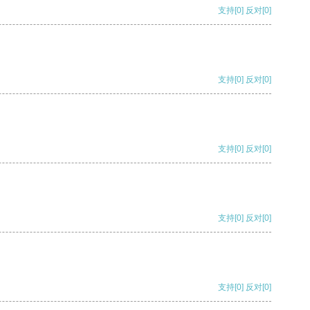
支持
[0]
反对
[0]
支持
[0]
反对
[0]
支持
[0]
反对
[0]
支持
[0]
反对
[0]
支持
[0]
反对
[0]