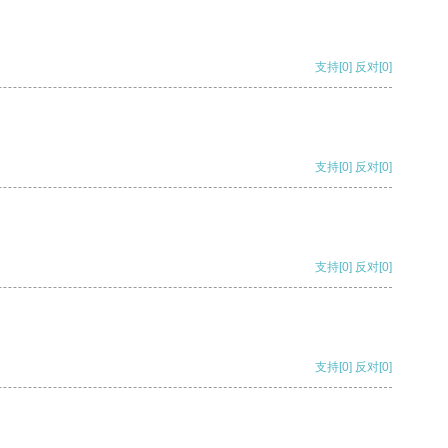
支持
[0]
反对
[0]
支持
[0]
反对
[0]
支持
[0]
反对
[0]
支持
[0]
反对
[0]