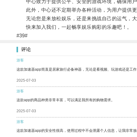
中心致力于提供公平、安全的游戏环境，确保用户
此外，中心还不定期举办各种活动，为用户提供更
无论您是来放松娱乐，还是来挑战自己的运气，大
快来加入我们，一起畅享娱乐购彩的乐趣吧！。
#39#
评论
游客
这款加速器app简直是居家旅行必备神器，无论是看视频、玩游戏还是工
2025-07-03
游客
这款app的商品种类非常丰富，可以满足我所有的购物需求。
2025-07-03
游客
这款加速器app的安全性很高，使用过程中不会泄露个人信息，让我非常放