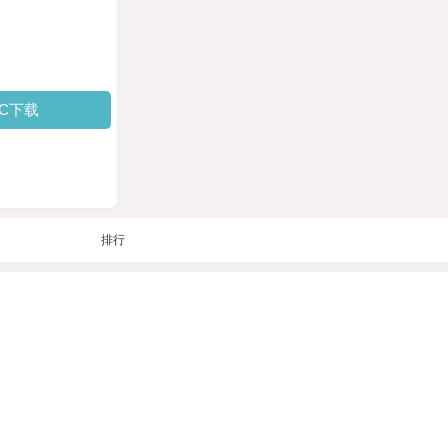
PC下载
排行