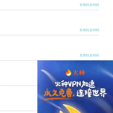
支持
[0]
反对
[0]
支持
[0]
反对
[0]
支持
[0]
反对
[0]
支持
[0]
反对
[0]
支持
[0]
反对
[0]