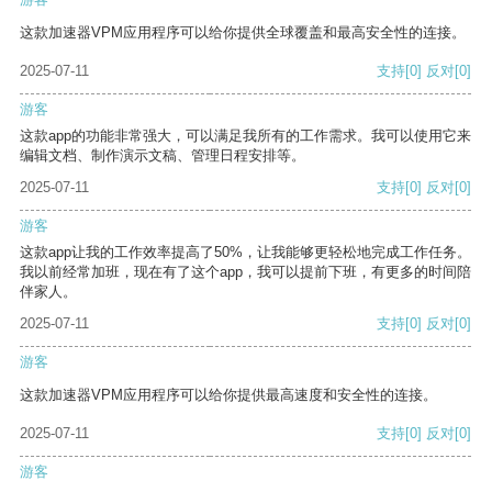
这款加速器VPM应用程序可以给你提供全球覆盖和最高安全性的连接。
2025-07-11
支持
[0]
反对
[0]
游客
这款app的功能非常强大，可以满足我所有的工作需求。我可以使用它来
编辑文档、制作演示文稿、管理日程安排等。
2025-07-11
支持
[0]
反对
[0]
游客
这款app让我的工作效率提高了50%，让我能够更轻松地完成工作任务。
我以前经常加班，现在有了这个app，我可以提前下班，有更多的时间陪
伴家人。
2025-07-11
支持
[0]
反对
[0]
游客
这款加速器VPM应用程序可以给你提供最高速度和安全性的连接。
2025-07-11
支持
[0]
反对
[0]
游客