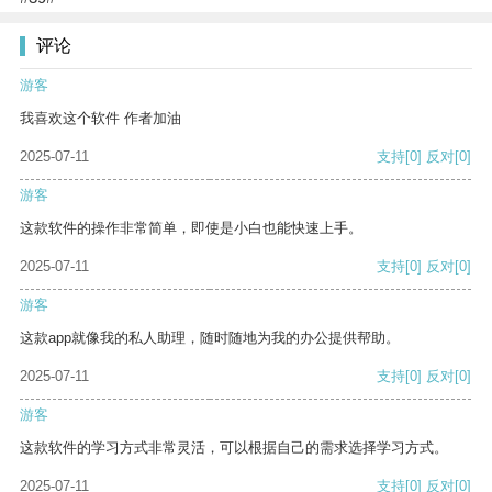
评论
游客
我喜欢这个软件 作者加油
2025-07-11
支持
[0]
反对
[0]
游客
这款软件的操作非常简单，即使是小白也能快速上手。
2025-07-11
支持
[0]
反对
[0]
游客
这款app就像我的私人助理，随时随地为我的办公提供帮助。
2025-07-11
支持
[0]
反对
[0]
游客
这款软件的学习方式非常灵活，可以根据自己的需求选择学习方式。
2025-07-11
支持
[0]
反对
[0]