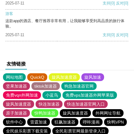
2025-07-11
支持
[0]
反对
[0]
游客
这款app的酒店、餐厅推荐非常有用，让我能够享受到高品质的旅行体
验。
2025-07-11
支持
[0]
反对
[0]
友情链接
网站地图
QuickQ
旋风加速度器
旋风加速
坚果加速器
tiktok加速器
狗急加速器官网
免费vqn外网加速
小蓝鸟
免费vps加速器外网苹果版
旋风加速度器
快连加速器
快连加速器官网入口
原子加速器
快鸭加速器
旋风加速度器
外网网址导航
软件中心
雷霆加速
狂飙加速器
哔咔漫画
快鸭VPN
全民娱乐彩票下载安装
全民彩票官网最新登录入口