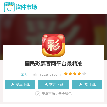
国民彩票官网平台最精准
工具
|
时间：2025-04-09
|
安卓下载
苹果下载
PC下载
安卓市场，安全绿色