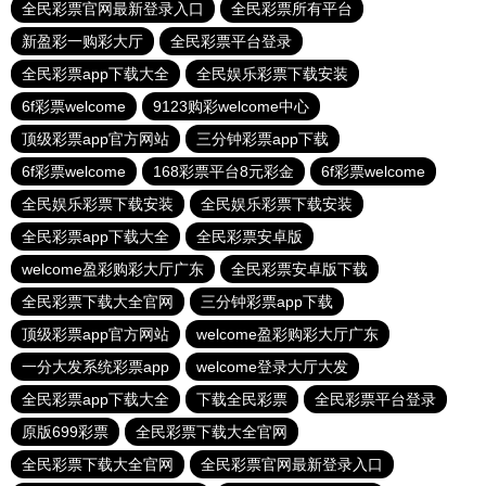
全民彩票官网最新登录入口
全民彩票所有平台
新盈彩一购彩大厅
全民彩票平台登录
全民彩票app下载大全
全民娱乐彩票下载安装
6f彩票welcome
9123购彩welcome中心
顶级彩票app官方网站
三分钟彩票app下载
6f彩票welcome
168彩票平台8元彩金
6f彩票welcome
全民娱乐彩票下载安装
全民娱乐彩票下载安装
全民彩票app下载大全
全民彩票安卓版
welcome盈彩购彩大厅广东
全民彩票安卓版下载
全民彩票下载大全官网
三分钟彩票app下载
顶级彩票app官方网站
welcome盈彩购彩大厅广东
一分大发系统彩票app
welcome登录大厅大发
全民彩票app下载大全
下载全民彩票
全民彩票平台登录
原版699彩票
全民彩票下载大全官网
全民彩票下载大全官网
全民彩票官网最新登录入口