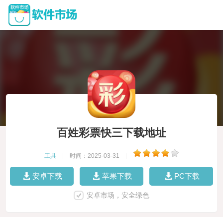
百姓彩票快三下载地址
工具
|
时间：2025-03-31
|
安卓下载
苹果下载
PC下载
安卓市场，安全绿色