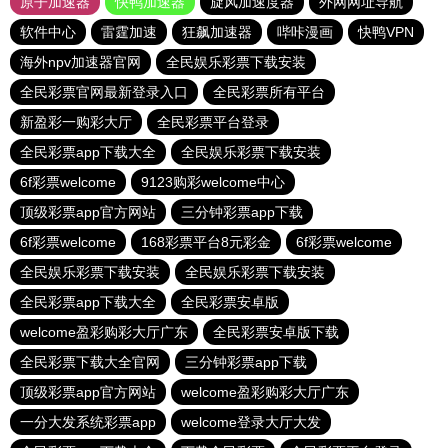
原子加速器
快鸭加速器
旋风加速度器
外网网址导航
软件中心
雷霆加速
狂飙加速器
哔咔漫画
快鸭VPN
海外npv加速器官网
全民娱乐彩票下载安装
全民彩票官网最新登录入口
全民彩票所有平台
新盈彩一购彩大厅
全民彩票平台登录
全民彩票app下载大全
全民娱乐彩票下载安装
6f彩票welcome
9123购彩welcome中心
顶级彩票app官方网站
三分钟彩票app下载
6f彩票welcome
168彩票平台8元彩金
6f彩票welcome
全民娱乐彩票下载安装
全民娱乐彩票下载安装
全民彩票app下载大全
全民彩票安卓版
welcome盈彩购彩大厅广东
全民彩票安卓版下载
全民彩票下载大全官网
三分钟彩票app下载
顶级彩票app官方网站
welcome盈彩购彩大厅广东
一分大发系统彩票app
welcome登录大厅大发