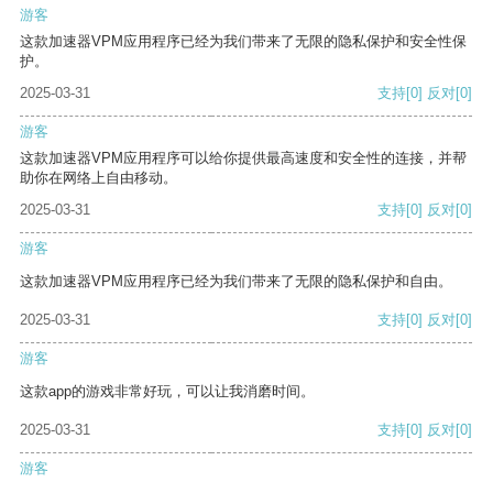
游客
这款加速器VPM应用程序已经为我们带来了无限的隐私保护和安全性保
护。
2025-03-31
支持
[0]
反对
[0]
游客
这款加速器VPM应用程序可以给你提供最高速度和安全性的连接，并帮
助你在网络上自由移动。
2025-03-31
支持
[0]
反对
[0]
游客
这款加速器VPM应用程序已经为我们带来了无限的隐私保护和自由。
2025-03-31
支持
[0]
反对
[0]
游客
这款app的游戏非常好玩，可以让我消磨时间。
2025-03-31
支持
[0]
反对
[0]
游客