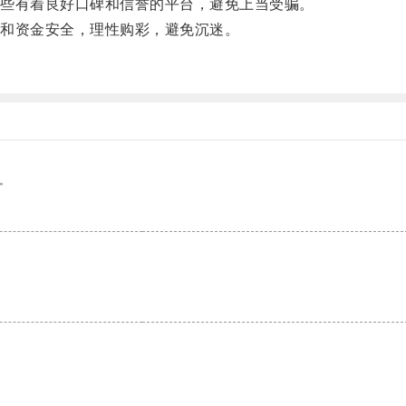
些有着良好口碑和信誉的平台，避免上当受骗。
和资金安全，理性购彩，避免沉迷。
。