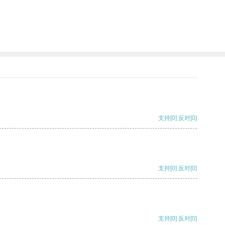
支持
[0]
反对
[0]
支持
[0]
反对
[0]
支持
[0]
反对
[0]