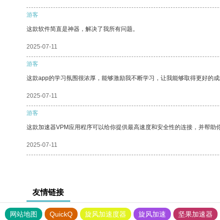
游客
这款软件简直是神器，解决了我所有问题。
2025-07-11
游客
这款app的学习氛围很浓厚，能够激励我不断学习，让我能够取得更好的成
2025-07-11
游客
这款加速器VPM应用程序可以给你提供最高速度和安全性的连接，并帮助
2025-07-11
友情链接
网站地图
QuickQ
旋风加速度器
旋风加速
坚果加速器