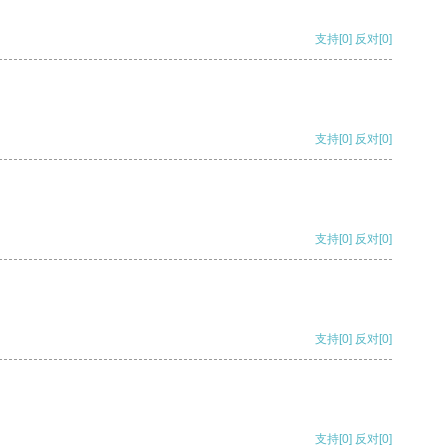
支持
[0]
反对
[0]
支持
[0]
反对
[0]
支持
[0]
反对
[0]
支持
[0]
反对
[0]
支持
[0]
反对
[0]