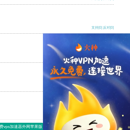
支持
[0]
反对
[0]
支持
[0]
反对
[0]
支持
[0]
反对
[0]
费vps加速器外网苹果版
旋风加速度器
快连加速器