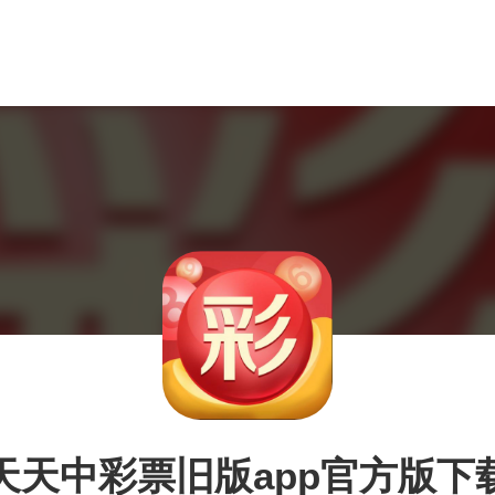
天天中彩票旧版app官方版下