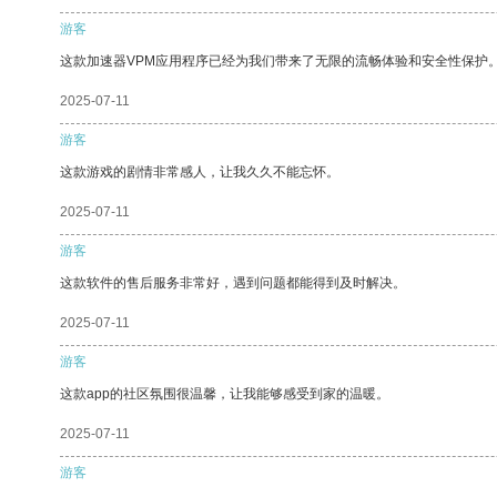
游客
这款加速器VPM应用程序已经为我们带来了无限的流畅体验和安全性保护
2025-07-11
游客
这款游戏的剧情非常感人，让我久久不能忘怀。
2025-07-11
游客
这款软件的售后服务非常好，遇到问题都能得到及时解决。
2025-07-11
游客
这款app的社区氛围很温馨，让我能够感受到家的温暖。
2025-07-11
游客