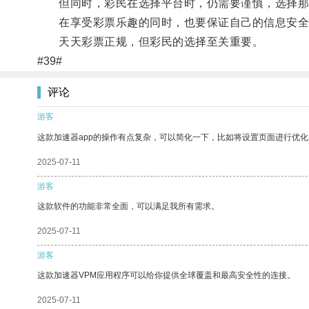
但同时，彩民在选择平台时，仍需要谨慎，选择那
在享受彩票乐趣的同时，也要保证自己的信息安全
天天彩票正规，但彩民的选择至关重要。
#39#
评论
游客
这款加速器app的操作有点复杂，可以简化一下，比如将设置页面进行优化
2025-07-11
游客
这款软件的功能非常全面，可以满足我所有需求。
2025-07-11
游客
这款加速器VPM应用程序可以给你提供全球覆盖和最高安全性的连接。
2025-07-11