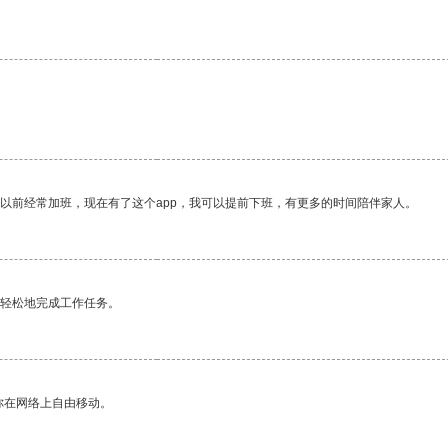
我以前经常加班，现在有了这个app，我可以提前下班，有更多的时间陪伴家人。
更轻松地完成工作任务。
你在网络上自由移动。