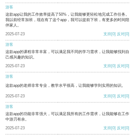
游客
这款app让我的工作效率提高了50%，让我能够更轻松地完成工作任务。
我以前经常加班，现在有了这个app，我可以提前下班，有更多的时间陪
伴家人。
2025-07-23
支持
[0]
反对
[0]
游客
这款app的课程非常丰富，可以满足我不同的学习需求，让我能够找到自
己感兴趣的知识。
2025-07-23
支持
[0]
反对
[0]
游客
这款app的老师非常专业，教学水平很高，让我能够学到实用的知识。
2025-07-23
支持
[0]
反对
[0]
游客
这款app的功能非常强大，可以满足我所有的工作需求，让我能够在工作
中游刃有余。
2025-07-23
支持
[0]
反对
[0]