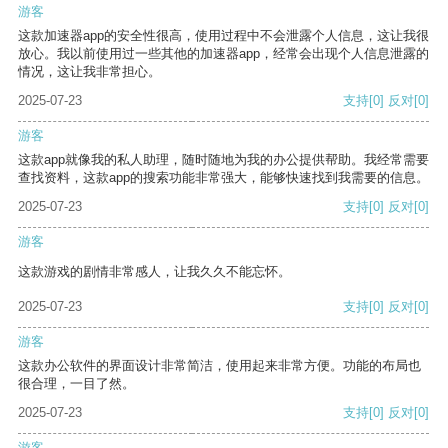
游客
这款加速器app的安全性很高，使用过程中不会泄露个人信息，这让我很
放心。我以前使用过一些其他的加速器app，经常会出现个人信息泄露的
情况，这让我非常担心。
2025-07-23
支持
[0]
反对
[0]
游客
这款app就像我的私人助理，随时随地为我的办公提供帮助。我经常需要
查找资料，这款app的搜索功能非常强大，能够快速找到我需要的信息。
2025-07-23
支持
[0]
反对
[0]
游客
这款游戏的剧情非常感人，让我久久不能忘怀。
2025-07-23
支持
[0]
反对
[0]
游客
这款办公软件的界面设计非常简洁，使用起来非常方便。功能的布局也
很合理，一目了然。
2025-07-23
支持
[0]
反对
[0]
游客