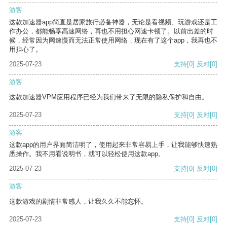
游客
这款加速器app简直是居家旅行必备神器，无论是看视频、玩游戏还是工
作办公，都能畅享高速网络，再也不用担心网速卡顿了。以前出差的时
候，经常因为网速慢而无法正常使用网络，现在有了这个app，我再也不
用担心了。
2025-07-23
支持
[0]
反对
[0]
游客
这款加速器VPM应用程序已经为我们带来了无限的隐私保护和自由。
2025-07-23
支持
[0]
反对
[0]
游客
这款app的用户界面简洁明了，使用起来非常容易上手，让我能够快速熟
悉操作。我不用看说明书，就可以轻松使用这款app。
2025-07-23
支持
[0]
反对
[0]
游客
这款游戏的剧情非常感人，让我久久不能忘怀。
2025-07-23
支持
[0]
反对
[0]