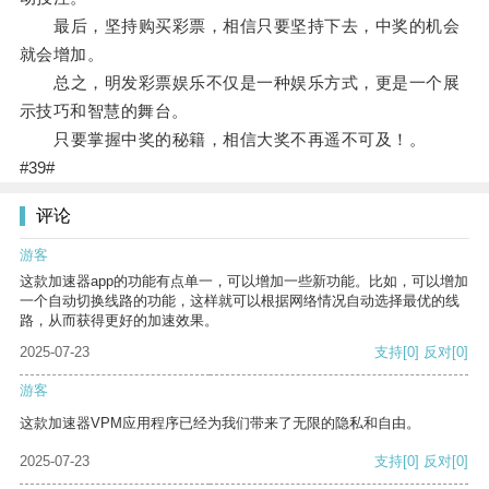
最后，坚持购买彩票，相信只要坚持下去，中奖的机会
就会增加。
总之，明发彩票娱乐不仅是一种娱乐方式，更是一个展
示技巧和智慧的舞台。
只要掌握中奖的秘籍，相信大奖不再遥不可及！。
#39#
评论
游客
这款加速器app的功能有点单一，可以增加一些新功能。比如，可以增加
一个自动切换线路的功能，这样就可以根据网络情况自动选择最优的线
路，从而获得更好的加速效果。
2025-07-23
支持
[0]
反对
[0]
游客
这款加速器VPM应用程序已经为我们带来了无限的隐私和自由。
2025-07-23
支持
[0]
反对
[0]