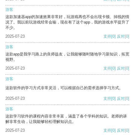
游客
这款加速器app的加速效果非常好，玩游戏再也不会出现卡顿、掉线的情
况了。我以前玩游戏经常会输，现在有了这个app，我的游戏水平提升了
不少。
2025-07-23
支持
[0]
反对
[0]
游客
这款app是我学习路上的良师益友，让我能够随时随地学习新知识，拓宽
视野。
2025-07-23
支持
[0]
反对
[0]
游客
这款软件的学习方式非常灵活，可以根据自己的需求选择学习方式。
2025-07-23
支持
[0]
反对
[0]
游客
这款学习软件的课程内容非常丰富，涵盖了各个学科的知识。老师的讲
解非常生动，让我能够轻松理解知识点。
2025-07-23
支持
[0]
反对
[0]