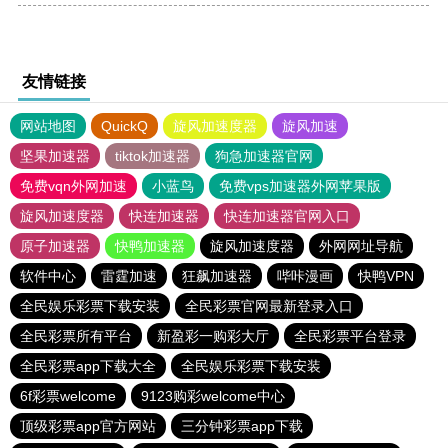
友情链接
网站地图
QuickQ
旋风加速度器
旋风加速
坚果加速器
tiktok加速器
狗急加速器官网
免费vqn外网加速
小蓝鸟
免费vps加速器外网苹果版
旋风加速度器
快连加速器
快连加速器官网入口
原子加速器
快鸭加速器
旋风加速度器
外网网址导航
软件中心
雷霆加速
狂飙加速器
哔咔漫画
快鸭VPN
全民娱乐彩票下载安装
全民彩票官网最新登录入口
全民彩票所有平台
新盈彩一购彩大厅
全民彩票平台登录
全民彩票app下载大全
全民娱乐彩票下载安装
6f彩票welcome
9123购彩welcome中心
顶级彩票app官方网站
三分钟彩票app下载