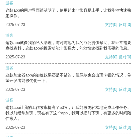
游客
这款app的用户界面简洁明了，使用起来非常容易上手，让我能够快速熟
悉操作。
2025-07-23
支持
[0]
反对
[0]
游客
这款app就像我的私人助理，随时随地为我的办公提供帮助。我经常需要
查找资料，这款app的搜索功能非常强大，能够快速找到我需要的信息。
2025-07-23
支持
[0]
反对
[0]
游客
这款加速器app的加速效果还是不错的，但偶尔也会出现卡顿的情况，希
望开发者能够优化一下。
2025-07-23
支持
[0]
反对
[0]
游客
这款app让我的工作效率提高了50%，让我能够更轻松地完成工作任务。
我以前经常加班，现在有了这个app，我可以提前下班，有更多的时间陪
伴家人。
2025-07-23
支持
[0]
反对
[0]