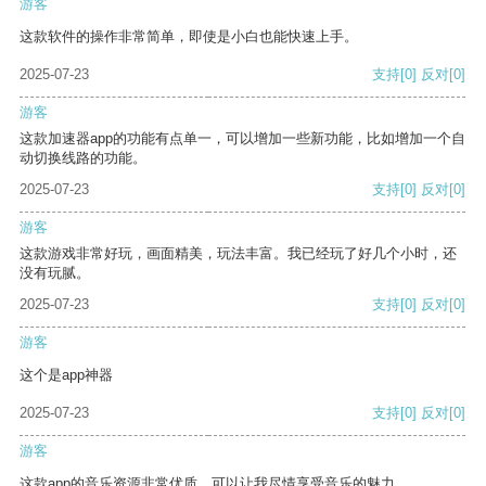
游客
这款软件的操作非常简单，即使是小白也能快速上手。
2025-07-23
支持
[0]
反对
[0]
游客
这款加速器app的功能有点单一，可以增加一些新功能，比如增加一个自
动切换线路的功能。
2025-07-23
支持
[0]
反对
[0]
游客
这款游戏非常好玩，画面精美，玩法丰富。我已经玩了好几个小时，还
没有玩腻。
2025-07-23
支持
[0]
反对
[0]
游客
这个是app神器
2025-07-23
支持
[0]
反对
[0]
游客
这款app的音乐资源非常优质，可以让我尽情享受音乐的魅力。