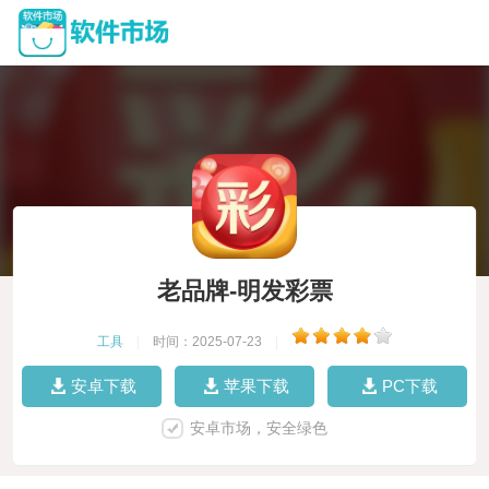
老品牌-明发彩票
工具
|
时间：2025-07-23
|
安卓下载
苹果下载
PC下载
安卓市场，安全绿色