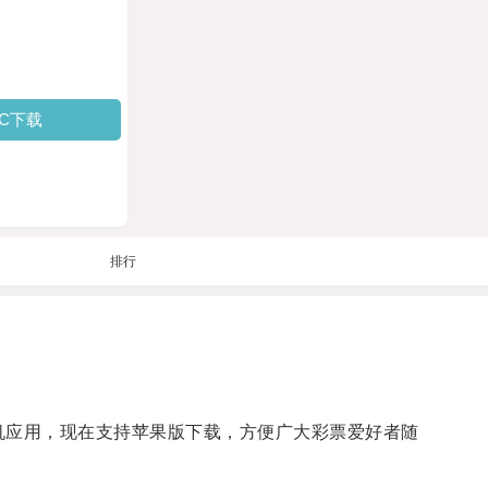
PC下载
排行
机应用，现在支持苹果版下载，方便广大彩票爱好者随