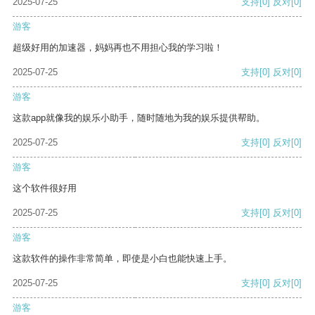
2025-07-25
支持
[0]
反对
[0]
游客
超级好用的加速器，妈妈再也不用担心我的学习啦！
2025-07-25
支持
[0]
反对
[0]
游客
这款app就像我的娱乐小助手，随时随地为我的娱乐提供帮助。
2025-07-25
支持
[0]
反对
[0]
游客
这个软件很好用
2025-07-25
支持
[0]
反对
[0]
游客
这款软件的操作非常简单，即使是小白也能快速上手。
2025-07-25
支持
[0]
反对
[0]
游客