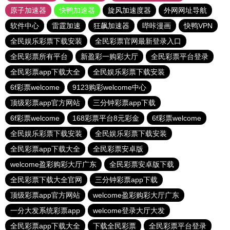
原子加速器
快鸭加速器
旋风加速度器
外网网址导航
软件中心
雷霆加速
狂飙加速器
哔咔漫画
快鸭VPN
全民娱乐彩票下载安装
全民彩票官网最新登录入口
全民彩票所有平台
新盈彩一购彩大厅
全民彩票平台登录
全民彩票app下载大全
全民娱乐彩票下载安装
6f彩票welcome
9123购彩welcome中心
顶级彩票app官方网站
三分钟彩票app下载
6f彩票welcome
168彩票平台8元彩金
6f彩票welcome
全民娱乐彩票下载安装
全民娱乐彩票下载安装
全民彩票app下载大全
全民彩票安卓版
welcome盈彩购彩大厅广东
全民彩票安卓版下载
全民彩票下载大全官网
三分钟彩票app下载
顶级彩票app官方网站
welcome盈彩购彩大厅广东
一分大发系统彩票app
welcome登录大厅大发
全民彩票app下载大全
下载全民彩票
全民彩票平台登录