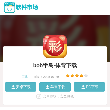
bob半岛·体育下载
工具
|
时间：2025-07-29
|
安卓下载
苹果下载
PC下载
安卓市场，安全绿色