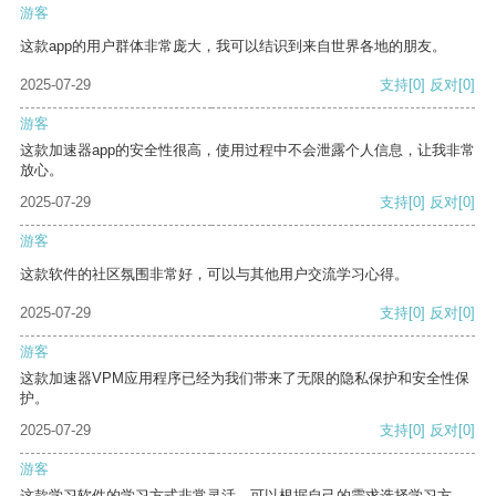
游客
这款app的用户群体非常庞大，我可以结识到来自世界各地的朋友。
2025-07-29
支持
[0]
反对
[0]
游客
这款加速器app的安全性很高，使用过程中不会泄露个人信息，让我非常
放心。
2025-07-29
支持
[0]
反对
[0]
游客
这款软件的社区氛围非常好，可以与其他用户交流学习心得。
2025-07-29
支持
[0]
反对
[0]
游客
这款加速器VPM应用程序已经为我们带来了无限的隐私保护和安全性保
护。
2025-07-29
支持
[0]
反对
[0]
游客
这款学习软件的学习方式非常灵活，可以根据自己的需求选择学习方