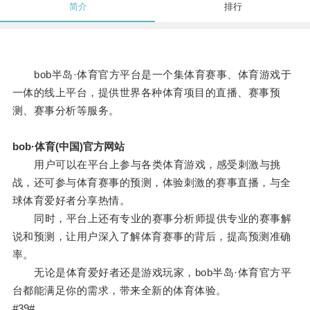
简介
排行
bob半岛·体育官方平台是一个集体育赛事、体育游戏于
一体的线上平台，提供世界各种体育项目的直播、赛事预
测、赛事分析等服务。
bob·体育(中国)官方网站
用户可以在平台上参与各类体育游戏，感受刺激与挑
战，还可参与体育赛事的预测，体验刺激的赛事直播，与全
球体育爱好者分享热情。
同时，平台上还有专业的赛事分析师提供专业的赛事解
说和预测，让用户深入了解体育赛事的背后，提高预测准确
率。
无论是体育爱好者还是游戏玩家，bob半岛·体育官方平
台都能满足你的需求，带来全新的体育体验。
#39#