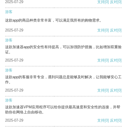
2025-07-29
支持
[0]
反对
[0]
游客
这款app的商品种类非常丰富，可以满足我所有的购物需求。
2025-07-29
支持
[0]
反对
[0]
游客
这款加速器app的安全性有待提高，可以加强防护措施，比如增加双重验
证。
2025-07-29
支持
[0]
反对
[0]
游客
这款app的客服非常专业，遇到问题总是能够及时解决，让我能够安心工
作。
2025-07-29
支持
[0]
反对
[0]
游客
这款加速器VPM应用程序可以给你提供最高速度和安全性的连接，并帮
助你在网络上自由移动。
2025-07-29
支持
[0]
反对
[0]