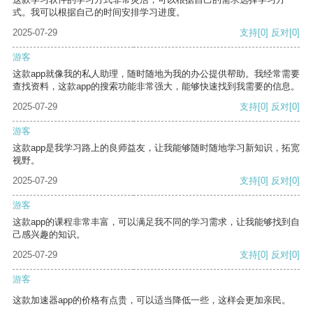
式。我可以根据自己的时间安排学习进度。
2025-07-29
支持
[0]
反对
[0]
游客
这款app就像我的私人助理，随时随地为我的办公提供帮助。我经常需要
查找资料，这款app的搜索功能非常强大，能够快速找到我需要的信息。
2025-07-29
支持
[0]
反对
[0]
游客
这款app是我学习路上的良师益友，让我能够随时随地学习新知识，拓宽
视野。
2025-07-29
支持
[0]
反对
[0]
游客
这款app的课程非常丰富，可以满足我不同的学习需求，让我能够找到自
己感兴趣的知识。
2025-07-29
支持
[0]
反对
[0]
游客
这款加速器app的价格有点贵，可以适当降低一些，这样会更加亲民。