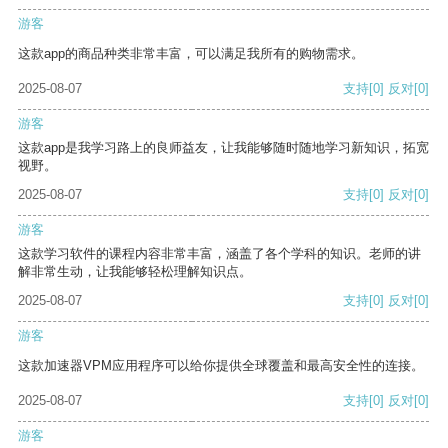
游客
这款app的商品种类非常丰富，可以满足我所有的购物需求。
2025-08-07
支持
[0]
反对
[0]
游客
这款app是我学习路上的良师益友，让我能够随时随地学习新知识，拓宽
视野。
2025-08-07
支持
[0]
反对
[0]
游客
这款学习软件的课程内容非常丰富，涵盖了各个学科的知识。老师的讲
解非常生动，让我能够轻松理解知识点。
2025-08-07
支持
[0]
反对
[0]
游客
这款加速器VPM应用程序可以给你提供全球覆盖和最高安全性的连接。
2025-08-07
支持
[0]
反对
[0]
游客