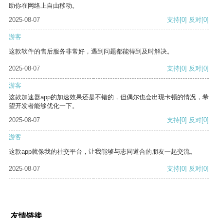
助你在网络上自由移动。
2025-08-07
支持
[0]
反对
[0]
游客
这款软件的售后服务非常好，遇到问题都能得到及时解决。
2025-08-07
支持
[0]
反对
[0]
游客
这款加速器app的加速效果还是不错的，但偶尔也会出现卡顿的情况，希
望开发者能够优化一下。
2025-08-07
支持
[0]
反对
[0]
游客
这款app就像我的社交平台，让我能够与志同道合的朋友一起交流。
2025-08-07
支持
[0]
反对
[0]
友情链接