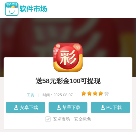
送58元彩金100可提现
工具
|
时间：2025-08-07
|
安卓下载
苹果下载
PC下载
安卓市场，安全绿色