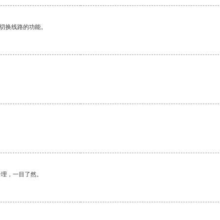
动切换线路的功能。
。
合理，一目了然。