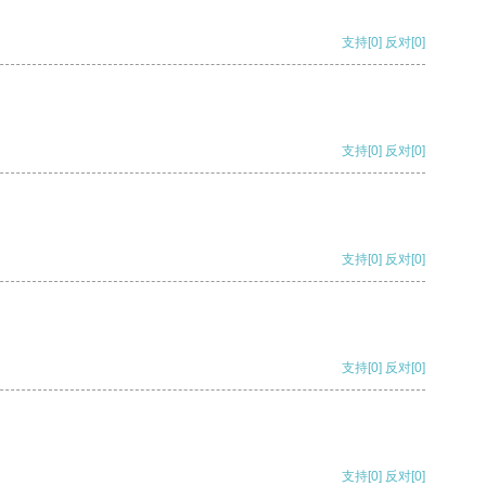
支持
[0]
反对
[0]
支持
[0]
反对
[0]
支持
[0]
反对
[0]
支持
[0]
反对
[0]
支持
[0]
反对
[0]