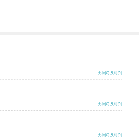
支持
[0]
反对
[0]
支持
[0]
反对
[0]
支持
[0]
反对
[0]