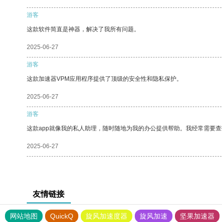
游客
这款软件简直是神器，解决了我所有问题。
2025-06-27
游客
这款加速器VPM应用程序提供了顶级的安全性和隐私保护。
2025-06-27
游客
这款app就像我的私人助理，随时随地为我的办公提供帮助。我经常需要查
2025-06-27
友情链接
网站地图
QuickQ
旋风加速度器
旋风加速
坚果加速器