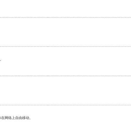
。
你在网络上自由移动。