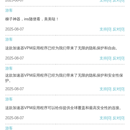
2025-08-07
支持
[0]
反对
[0]
游客
梯子神器，ins随便看，美美哒！
2025-08-07
支持
[0]
反对
[0]
游客
这款加速器VPM应用程序已经为我们带来了无限的隐私保护和自由。
2025-08-07
支持
[0]
反对
[0]
游客
这款加速器VPM应用程序已经为我们带来了无限的隐私保护和安全性保
护。
2025-08-07
支持
[0]
反对
[0]
游客
这款加速器VPM应用程序可以给你提供全球覆盖和最高安全性的连接。
2025-08-07
支持
[0]
反对
[0]
游客