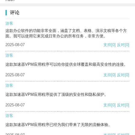
评论
游客
这款办公软件的功能非常全面，涵盖了文档、表格、演示文稿等各个方
面。我可以使用它来完成日常办公的所有任务，非常方便。
2025-08-07
支持
[0]
反对
[0]
游客
这款加速器VPM应用程序可以给你提供全球覆盖和最高安全性的连接。
2025-08-07
支持
[0]
反对
[0]
游客
这款加速器VPM应用程序提供了顶级的安全性和隐私保护。
2025-08-07
支持
[0]
反对
[0]
游客
这款加速器VPM应用程序已经为我们带来了无限的流畅体验。