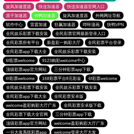
旋风加速度器
快连加速器
快连加速器官网入口
原子加速器
快鸭加速器
旋风加速度器
外网网址导航
软件中心
雷霆加速
狂飙加速器
哔咔漫画
快鸭VPN
全民娱乐彩票下载安装
全民彩票官网最新登录入口
全民彩票所有平台
新盈彩一购彩大厅
全民彩票平台登录
全民彩票app下载大全
全民娱乐彩票下载安装
6f彩票welcome
9123购彩welcome中心
顶级彩票app官方网站
三分钟彩票app下载
6f彩票welcome
168彩票平台8元彩金
6f彩票welcome
全民娱乐彩票下载安装
全民娱乐彩票下载安装
全民彩票app下载大全
全民彩票安卓版
welcome盈彩购彩大厅广东
全民彩票安卓版下载
全民彩票下载大全官网
三分钟彩票app下载
顶级彩票app官方网站
welcome盈彩购彩大厅广东
一分大发系统彩票app
welcome登录大厅大发