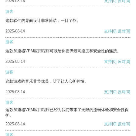
2025-08-14
支持
[0]
反对
[0]
游客
这款软件的界面设计非常简洁，一目了然。
2025-08-14
支持
[0]
反对
[0]
游客
这款加速器VPM应用程序可以给你提供最高速度和安全性的连接。
2025-08-14
支持
[0]
反对
[0]
游客
这款游戏的音乐非常优美，听了让人心旷神怡。
2025-08-14
支持
[0]
反对
[0]
游客
这款加速器VPM应用程序已经为我们带来了无限的流畅体验和安全性保
护。
2025-08-14
支持
[0]
反对
[0]
游客