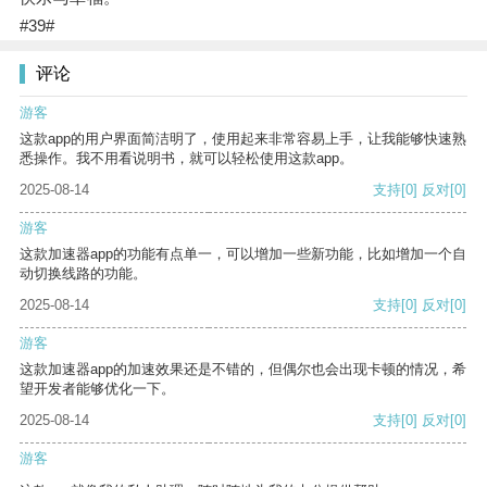
#39#
评论
游客
这款app的用户界面简洁明了，使用起来非常容易上手，让我能够快速熟
悉操作。我不用看说明书，就可以轻松使用这款app。
2025-08-14
支持
[0]
反对
[0]
游客
这款加速器app的功能有点单一，可以增加一些新功能，比如增加一个自
动切换线路的功能。
2025-08-14
支持
[0]
反对
[0]
游客
这款加速器app的加速效果还是不错的，但偶尔也会出现卡顿的情况，希
望开发者能够优化一下。
2025-08-14
支持
[0]
反对
[0]
游客