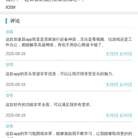
#39#
评论
游客
这款加速器app简直是居家旅行必备神器，无论是看视频、玩游戏还是工
作办公，都能畅享高速网络，再也不用担心网速卡顿了。
2025-08-19
支持
[0]
反对
[0]
游客
这款app的音乐资源非常优质，可以让我尽情享受音乐的魅力。
2025-08-19
支持
[0]
反对
[0]
游客
这款软件的功能非常全面，可以满足我所有需求。
2025-08-19
支持
[0]
反对
[0]
游客
这款app的学习氛围很浓厚，能够激励我不断学习，让我能够取得更好的