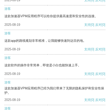
2025-08-19
支持
[0]
反对
[0]
游客
这款加速器VPM应用程序可以给你提供最高速度和安全性的连接。
2025-08-19
支持
[0]
反对
[0]
游客
这款app的路线规划非常精准，让我能够快速到达目的地。
2025-08-19
支持
[0]
反对
[0]
游客
这款软件的操作非常简单，即使是小白也能快速上手。
2025-08-19
支持
[0]
反对
[0]
游客
这款加速器VPM应用程序已经为我们带来了无限的隐私保护和安全性保
护。
2025-08-19
支持
[0]
反对
[0]
游客