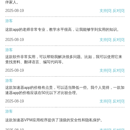
伴家人。
2025-08-19
支持
[0]
反对
[0]
游客
这款app的老师非常专业，教学水平很高，让我能够学到实用的知识。
2025-08-19
支持
[0]
反对
[0]
游客
这款软件非常实用，可以帮助我解决很多问题。比如，我可以使用它来
查找资料、翻译语言、编写代码等。
2025-08-19
支持
[0]
反对
[0]
游客
这款加速器app的价格有点贵，可以适当降低一些。我个人觉得，一款加
速器app的价格应该在50元以下才比较合理。
2025-08-19
支持
[0]
反对
[0]
游客
这款加速器VPM应用程序提供了顶级的安全性和隐私保护。