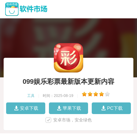
099娱乐彩票最新版本更新内容
工具
|
时间：2025-08-19
|
安卓下载
苹果下载
PC下载
安卓市场，安全绿色