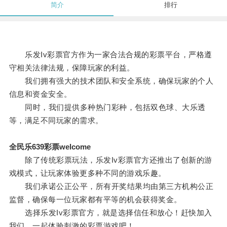
简介
排行
乐发Iv彩票官方作为一家合法合规的彩票平台，严格遵
守相关法律法规，保障玩家的利益。
我们拥有强大的技术团队和安全系统，确保玩家的个人
信息和资金安全。
同时，我们提供多种热门彩种，包括双色球、大乐透
等，满足不同玩家的需求。
全民乐639彩票welcome
除了传统彩票玩法，乐发Iv彩票官方还推出了创新的游
戏模式，让玩家体验更多种不同的游戏乐趣。
我们承诺公正公平，所有开奖结果均由第三方机构公正
监督，确保每一位玩家都有平等的机会获得奖金。
选择乐发Iv彩票官方，就是选择信任和放心！赶快加入
我们，一起体验刺激的彩票游戏吧！。