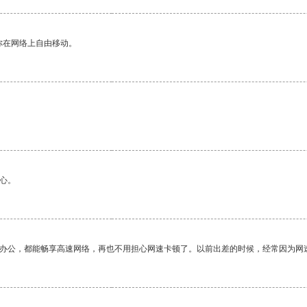
你在网络上自由移动。
心。
作办公，都能畅享高速网络，再也不用担心网速卡顿了。以前出差的时候，经常因为网