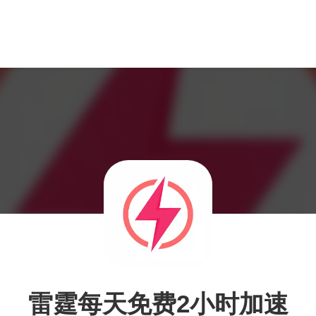
雷霆每天免费2小时加速