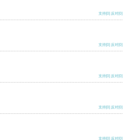
支持
[0]
反对
[0]
支持
[0]
反对
[0]
支持
[0]
反对
[0]
支持
[0]
反对
[0]
支持
[0]
反对
[0]