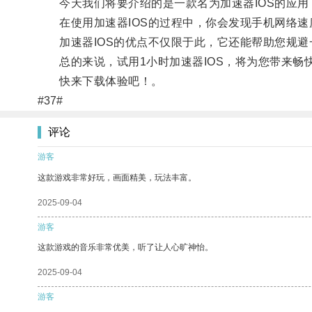
今天我们将要介绍的是一款名为加速器IOS的应用
在使用加速器IOS的过程中，你会发现手机网络速
加速器IOS的优点不仅限于此，它还能帮助您规避
总的来说，试用1小时加速器IOS，将为您带来畅
快来下载体验吧！。
#37#
评论
游客
这款游戏非常好玩，画面精美，玩法丰富。
2025-09-04
游客
这款游戏的音乐非常优美，听了让人心旷神怡。
2025-09-04
游客