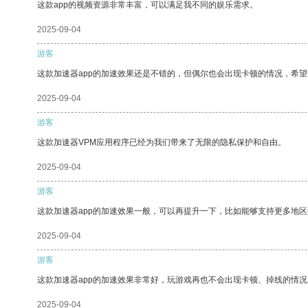
这款app的视频资源非常丰富，可以满足我不同的娱乐需求。
2025-09-04
游客
这款加速器app的加速效果还是不错的，但偶尔也会出现卡顿的情况，希
2025-09-04
游客
这款加速器VPM应用程序已经为我们带来了无限的隐私保护和自由。
2025-09-04
游客
这款加速器app的加速效果一般，可以再提升一下，比如能够支持更多地
2025-09-04
游客
这款加速器app的加速效果非常好，玩游戏再也不会出现卡顿、掉线的情况
2025-09-04