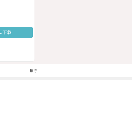
PC下载
排行