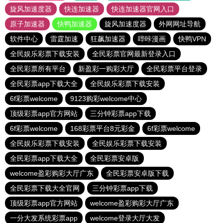
旋风加速度器
快连加速器
快连加速器官网入口
原子加速器
快鸭加速器
旋风加速度器
外网网址导航
软件中心
雷霆加速
狂飙加速器
哔咔漫画
快鸭VPN
全民娱乐彩票下载安装
全民彩票官网最新登录入口
全民彩票所有平台
新盈彩一购彩大厅
全民彩票平台登录
全民彩票app下载大全
全民娱乐彩票下载安装
6f彩票welcome
9123购彩welcome中心
顶级彩票app官方网站
三分钟彩票app下载
6f彩票welcome
168彩票平台8元彩金
6f彩票welcome
全民娱乐彩票下载安装
全民娱乐彩票下载安装
全民彩票app下载大全
全民彩票安卓版
welcome盈彩购彩大厅广东
全民彩票安卓版下载
全民彩票下载大全官网
三分钟彩票app下载
顶级彩票app官方网站
welcome盈彩购彩大厅广东
一分大发系统彩票app
welcome登录大厅大发