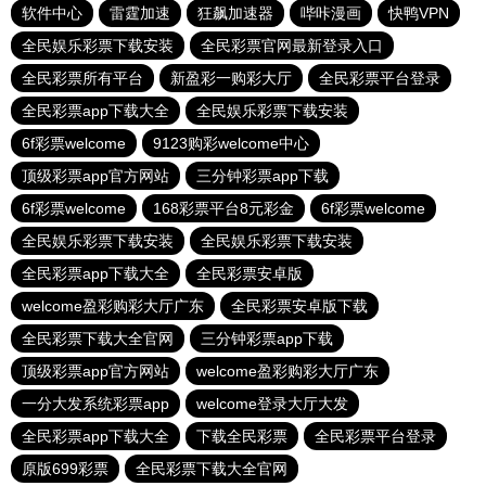
软件中心
雷霆加速
狂飙加速器
哔咔漫画
快鸭VPN
全民娱乐彩票下载安装
全民彩票官网最新登录入口
全民彩票所有平台
新盈彩一购彩大厅
全民彩票平台登录
全民彩票app下载大全
全民娱乐彩票下载安装
6f彩票welcome
9123购彩welcome中心
顶级彩票app官方网站
三分钟彩票app下载
6f彩票welcome
168彩票平台8元彩金
6f彩票welcome
全民娱乐彩票下载安装
全民娱乐彩票下载安装
全民彩票app下载大全
全民彩票安卓版
welcome盈彩购彩大厅广东
全民彩票安卓版下载
全民彩票下载大全官网
三分钟彩票app下载
顶级彩票app官方网站
welcome盈彩购彩大厅广东
一分大发系统彩票app
welcome登录大厅大发
全民彩票app下载大全
下载全民彩票
全民彩票平台登录
原版699彩票
全民彩票下载大全官网