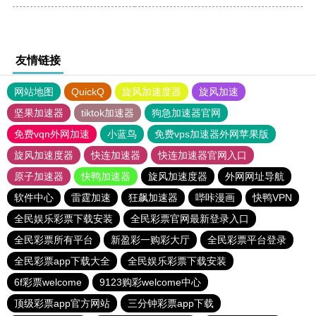
友情链接
网站地图
QuickQ
旋风加速度器
旋风加速
坚果加速器
tiktok加速器
狗急加速器官网
免费vqn外网加速
小蓝鸟
免费vps加速器外网苹果版
旋风加速度器
快连加速器
快连加速器官网入口
原子加速器
快鸭加速器
旋风加速度器
外网网址导航
软件中心
雷霆加速
狂飙加速器
哔咔漫画
快鸭VPN
全民娱乐彩票下载安装
全民彩票官网最新登录入口
全民彩票所有平台
新盈彩一购彩大厅
全民彩票平台登录
全民彩票app下载大全
全民娱乐彩票下载安装
6f彩票welcome
9123购彩welcome中心
顶级彩票app官方网站
三分钟彩票app下载