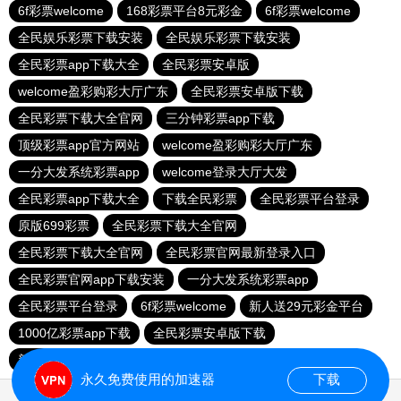
6f彩票welcome
168彩票平台8元彩金
6f彩票welcome
全民娱乐彩票下载安装
全民娱乐彩票下载安装
全民彩票app下载大全
全民彩票安卓版
welcome盈彩购彩大厅广东
全民彩票安卓版下载
全民彩票下载大全官网
三分钟彩票app下载
顶级彩票app官方网站
welcome盈彩购彩大厅广东
一分大发系统彩票app
welcome登录大厅大发
全民彩票app下载大全
下载全民彩票
全民彩票平台登录
原版699彩票
全民彩票下载大全官网
全民彩票下载大全官网
全民彩票官网最新登录入口
全民彩票官网app下载安装
一分大发系统彩票app
全民彩票平台登录
6f彩票welcome
新人送29元彩金平台
1000亿彩票app下载
全民彩票安卓版下载
新人送29元彩金平台
全民彩票平台换了吗
永久免费使用的加速器
下载