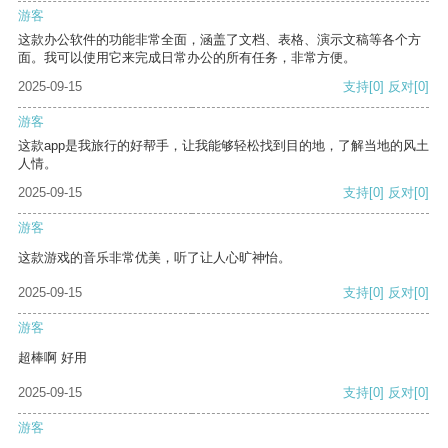
游客
这款办公软件的功能非常全面，涵盖了文档、表格、演示文稿等各个方
面。我可以使用它来完成日常办公的所有任务，非常方便。
2025-09-15
支持
[0]
反对
[0]
游客
这款app是我旅行的好帮手，让我能够轻松找到目的地，了解当地的风土
人情。
2025-09-15
支持
[0]
反对
[0]
游客
这款游戏的音乐非常优美，听了让人心旷神怡。
2025-09-15
支持
[0]
反对
[0]
游客
超棒啊 好用
2025-09-15
支持
[0]
反对
[0]
游客