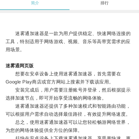
简介
排行
迷雾通加速器是一款为用户提供稳定、快速网络连接的
工具，特别适用于网络游戏、视频、音乐等高带宽需求的应
用场景。
迷雾通网页版
想要在安卓设备上使用迷雾通加速器，首先需要在
Google Play商店或官方网站上搜索并下载该应用。
安装完成后，用户需要注册账号并登录，然后根据提示
选择加速节点，即可开始享受流畅的网络体验。
迷雾通加速器还提供了多种加速模式和智能路由功能，
可以根据用户需求自动选择最佳路径，有效提升网络速度。
总之，使用迷雾通加速器可以让您轻松畅游网络世界，
为您的网络体验提供全方位的保障。
赶快在安卓设备上下载迷雾通加速器，享受更快速、更