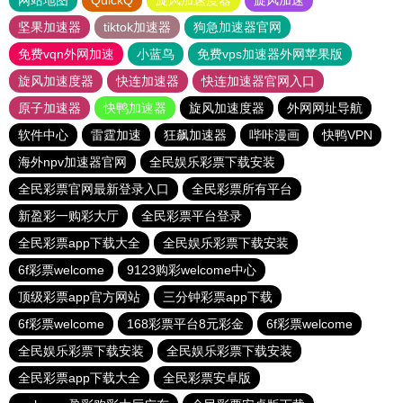
网站地图
QuickQ
旋风加速度器
旋风加速
坚果加速器
tiktok加速器
狗急加速器官网
免费vqn外网加速
小蓝鸟
免费vps加速器外网苹果版
旋风加速度器
快连加速器
快连加速器官网入口
原子加速器
快鸭加速器
旋风加速度器
外网网址导航
软件中心
雷霆加速
狂飙加速器
哔咔漫画
快鸭VPN
海外npv加速器官网
全民娱乐彩票下载安装
全民彩票官网最新登录入口
全民彩票所有平台
新盈彩一购彩大厅
全民彩票平台登录
全民彩票app下载大全
全民娱乐彩票下载安装
6f彩票welcome
9123购彩welcome中心
顶级彩票app官方网站
三分钟彩票app下载
6f彩票welcome
168彩票平台8元彩金
6f彩票welcome
全民娱乐彩票下载安装
全民娱乐彩票下载安装
全民彩票app下载大全
全民彩票安卓版