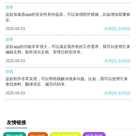
游客
这款加速器app的安全性有待提高，可以加强防护措施，比如增加双重验
证。
2025-04-03
支持
[0]
反对
[0]
游客
这款app的功能非常强大，可以满足我所有的工作需求。我可以使用它来
编辑文档、制作演示文稿、管理日程安排等。
2025-04-03
支持
[0]
反对
[0]
游客
这款软件非常实用，可以帮助我解决很多问题。比如，我可以使用它来
查找资料、翻译语言、编写代码等。
2025-04-03
支持
[0]
反对
[0]
友情链接