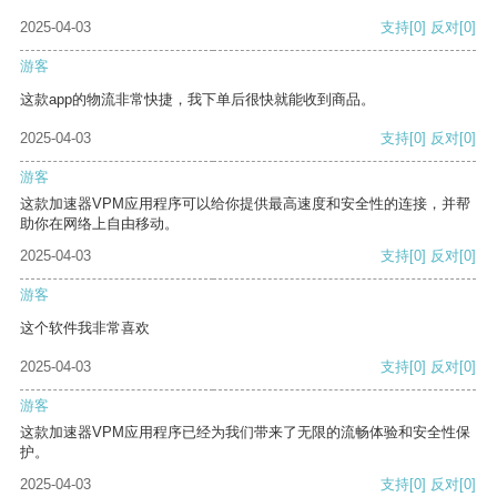
2025-04-03
支持
[0]
反对
[0]
游客
这款app的物流非常快捷，我下单后很快就能收到商品。
2025-04-03
支持
[0]
反对
[0]
游客
这款加速器VPM应用程序可以给你提供最高速度和安全性的连接，并帮
助你在网络上自由移动。
2025-04-03
支持
[0]
反对
[0]
游客
这个软件我非常喜欢
2025-04-03
支持
[0]
反对
[0]
游客
这款加速器VPM应用程序已经为我们带来了无限的流畅体验和安全性保
护。
2025-04-03
支持
[0]
反对
[0]