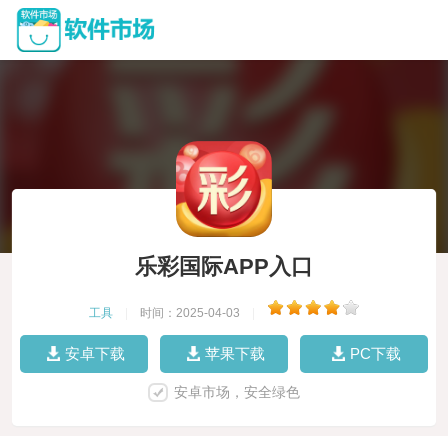
乐彩国际APP入口
工具
|
时间：2025-04-03
|
安卓下载
苹果下载
PC下载
安卓市场，安全绿色