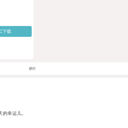
PC下载
排行
天的幸运儿。