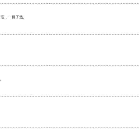
合理，一目了然。
。