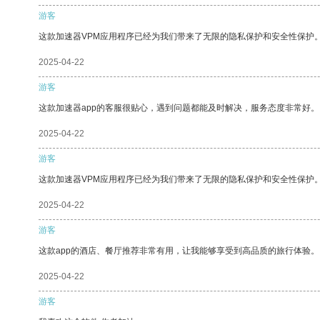
游客
这款加速器VPM应用程序已经为我们带来了无限的隐私保护和安全性保护
2025-04-22
游客
这款加速器app的客服很贴心，遇到问题都能及时解决，服务态度非常好。
2025-04-22
游客
这款加速器VPM应用程序已经为我们带来了无限的隐私保护和安全性保护
2025-04-22
游客
这款app的酒店、餐厅推荐非常有用，让我能够享受到高品质的旅行体验。
2025-04-22
游客