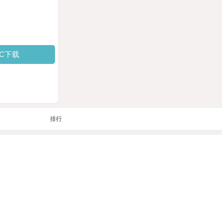
PC下载
排行