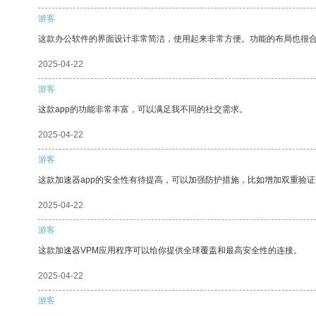
游客
这款办公软件的界面设计非常简洁，使用起来非常方便。功能的布局也很
2025-04-22
游客
这款app的功能非常丰富，可以满足我不同的社交需求。
2025-04-22
游客
这款加速器app的安全性有待提高，可以加强防护措施，比如增加双重验证
2025-04-22
游客
这款加速器VPM应用程序可以给你提供全球覆盖和最高安全性的连接。
2025-04-22
游客