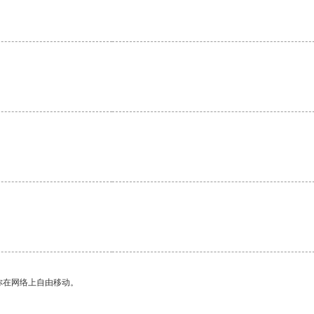
你在网络上自由移动。