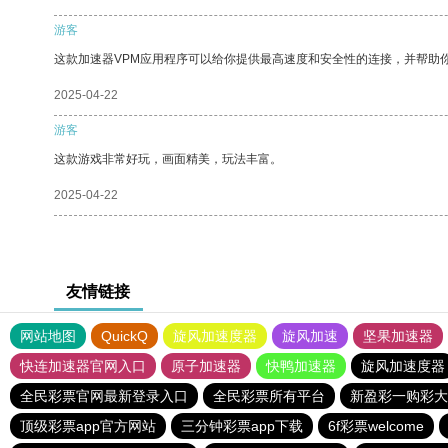
游客
这款加速器VPM应用程序可以给你提供最高速度和安全性的连接，并帮助
2025-04-22
游客
这款游戏非常好玩，画面精美，玩法丰富。
2025-04-22
友情链接
网站地图
QuickQ
旋风加速度器
旋风加速
坚果加速器
快连加速器官网入口
原子加速器
快鸭加速器
旋风加速度器
全民彩票官网最新登录入口
全民彩票所有平台
新盈彩一购彩大
顶级彩票app官方网站
三分钟彩票app下载
6f彩票welcome