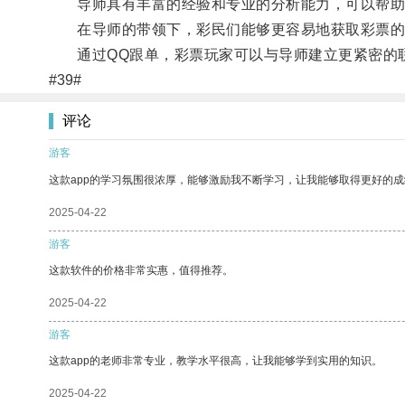
导师具有丰富的经验和专业的分析能力，可以帮助
在导师的带领下，彩民们能够更容易地获取彩票的
通过QQ跟单，彩票玩家可以与导师建立更紧密的联
#39#
评论
游客
这款app的学习氛围很浓厚，能够激励我不断学习，让我能够取得更好的成
2025-04-22
游客
这款软件的价格非常实惠，值得推荐。
2025-04-22
游客
这款app的老师非常专业，教学水平很高，让我能够学到实用的知识。
2025-04-22