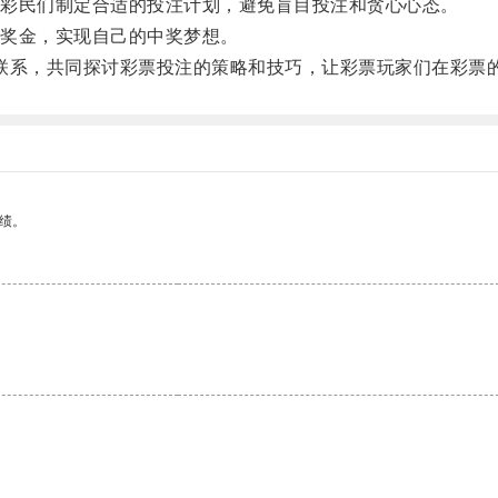
彩民们制定合适的投注计划，避免盲目投注和贪心心态。
奖金，实现自己的中奖梦想。
系，共同探讨彩票投注的策略和技巧，让彩票玩家们在彩票
绩。