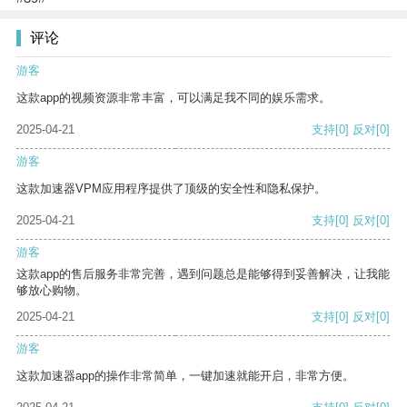
评论
游客
这款app的视频资源非常丰富，可以满足我不同的娱乐需求。
2025-04-21
支持
[0]
反对
[0]
游客
这款加速器VPM应用程序提供了顶级的安全性和隐私保护。
2025-04-21
支持
[0]
反对
[0]
游客
这款app的售后服务非常完善，遇到问题总是能够得到妥善解决，让我能
够放心购物。
2025-04-21
支持
[0]
反对
[0]
游客
这款加速器app的操作非常简单，一键加速就能开启，非常方便。