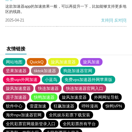
这款加速器app的加速效果一般，可以再提升一下，比如能够支持更多地
区的线路。
2025-04-21
支持
[0]
反对
[0]
友情链接
网站地图
QuickQ
旋风加速度器
旋风加速
坚果加速器
tiktok加速器
狗急加速器官网
免费vqn外网加速
小蓝鸟
免费vps加速器外网苹果版
旋风加速度器
快连加速器
快连加速器官网入口
原子加速器
快鸭加速器
旋风加速度器
外网网址导航
软件中心
雷霆加速
狂飙加速器
哔咔漫画
快鸭VPN
海外npv加速器官网
全民娱乐彩票下载安装
全民彩票官网最新登录入口
全民彩票所有平台