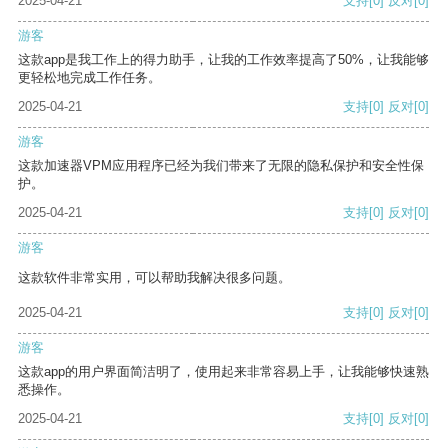
2025-04-21
支持
[0]
反对
[0]
游客
这款app是我工作上的得力助手，让我的工作效率提高了50%，让我能够
更轻松地完成工作任务。
2025-04-21
支持
[0]
反对
[0]
游客
这款加速器VPM应用程序已经为我们带来了无限的隐私保护和安全性保
护。
2025-04-21
支持
[0]
反对
[0]
游客
这款软件非常实用，可以帮助我解决很多问题。
2025-04-21
支持
[0]
反对
[0]
游客
这款app的用户界面简洁明了，使用起来非常容易上手，让我能够快速熟
悉操作。
2025-04-21
支持
[0]
反对
[0]